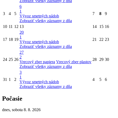
Zobraziť všetky záznamy z dňa
6
1
3
4
5
7
8
9
Vývoz smetných nádob
Zobraziť všetky záznamy z dňa
10
11
12
13
14
15
16
20
1
17
18
19
21
22
23
Vývoz smetných nádob
Zobraziť všetky záznamy z dňa
27
2
24
25
26
28
29
30
Vrecový zber papiera
Vrecový zber plastov
Zobraziť všetky záznamy z dňa
3
1
31
1
2
4
5
6
Vývoz smetných nádob
Zobraziť všetky záznamy z dňa
Počasie
dnes, sobota 8. 8. 2026