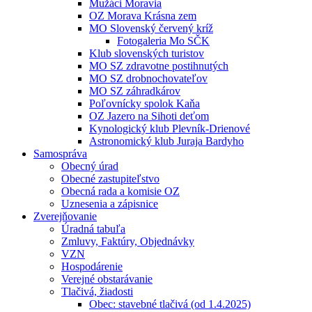
Mužáci Moravia
OZ Morava Krásna zem
MO Slovenský červený kríž
Fotogaleria Mo SČK
Klub slovenských turistov
MO SZ zdravotne postihnutých
MO SZ drobnochovateľov
MO SZ záhradkárov
Poľovnícky spolok Kaňa
OZ Jazero na Sihoti deťom
Kynologický klub Plevník-Drienové
Astronomický klub Juraja Bardyho
Samospráva
Obecný úrad
Obecné zastupiteľstvo
Obecná rada a komisie OZ
Uznesenia a zápisnice
Zverejňovanie
Úradná tabuľa
Zmluvy, Faktúry, Objednávky
VZN
Hospodárenie
Verejné obstarávanie
Tlačivá, žiadosti
Obec: stavebné tlačivá (od 1.4.2025)