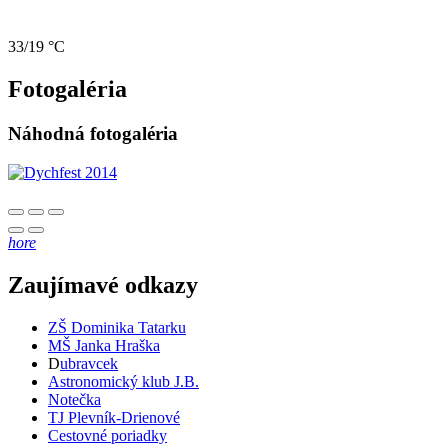
33/19 °C
Fotogaléria
Náhodná fotogaléria
hore
Zaujímavé odkazy
ZŠ Dominika Tatarku
MŠ Janka Hraška
D
ubravcek
Astronomický klub J.B.
Notečka
TJ Plevník-Drienové
Cestovné poriadky