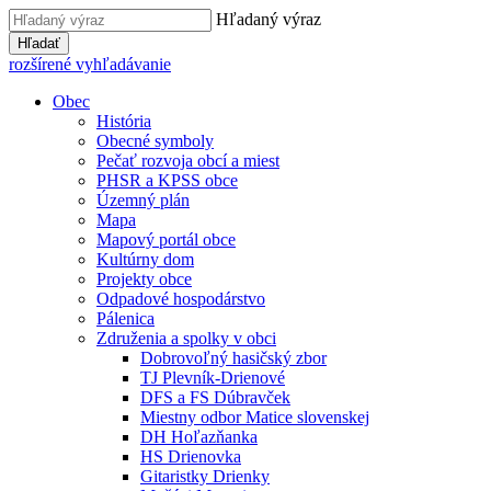
Hľadaný výraz
Hľadať
rozšírené vyhľadávanie
Obec
História
Obecné symboly
Pečať rozvoja obcí a miest
PHSR a KPSS obce
Územný plán
Mapa
Mapový portál obce
Kultúrny dom
Projekty obce
Odpadové hospodárstvo
Pálenica
Združenia a spolky v obci
Dobrovoľný hasičský zbor
TJ Plevník-Drienové
DFS a FS Dúbravček
Miestny odbor Matice slovenskej
DH Hoľazňanka
HS Drienovka
Gitaristky Drienky