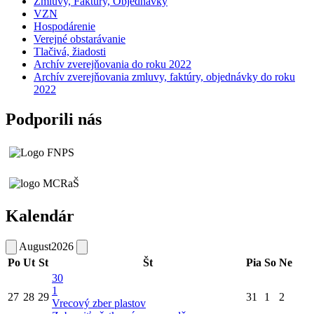
Zmluvy, Faktúry, Objednávky
VZN
Hospodárenie
Verejné obstarávanie
Tlačivá, žiadosti
Archív zverejňovania do roku 2022
Archív zverejňovania zmluvy, faktúry, objednávky do roku
2022
Podporili nás
Kalendár
August
2026
Po
Ut
St
Št
Pia
So
Ne
30
1
27
28
29
31
1
2
Vrecový zber plastov