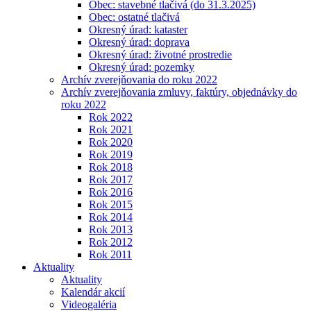
Obec: stavebné tlačivá (do 31.3.2025)
Obec: ostatné tlačivá
Okresný úrad: kataster
Okresný úrad: doprava
Okresný úrad: životné prostredie
Okresný úrad: pozemky
Archív zverejňovania do roku 2022
Archív zverejňovania zmluvy, faktúry, objednávky do
roku 2022
Rok 2022
Rok 2021
Rok 2020
Rok 2019
Rok 2018
Rok 2017
Rok 2016
Rok 2015
Rok 2014
Rok 2013
Rok 2012
Rok 2011
Aktuality
Aktuality
Kalendár akcií
Videogaléria