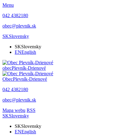
Menu
042 4382180
obec@plevnik.sk
SK
Slovensky
SK
Slovensky
EN
English
obec
Plevník-Drienové
Obec
Plevník-Drienové
042 4382180
obec@plevnik.sk
Mapa webu
RSS
SK
Slovensky
SK
Slovensky
EN
English