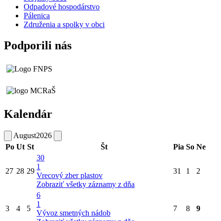
Odpadové hospodárstvo
Pálenica
Združenia a spolky v obci
Podporili nás
Kalendár
August
2026
Po
Ut
St
Št
Pia
So
Ne
30
1
27
28
29
31
1
2
Vrecový zber plastov
Zobraziť všetky záznamy z dňa
6
1
3
4
5
7
8
9
Vývoz smetných nádob