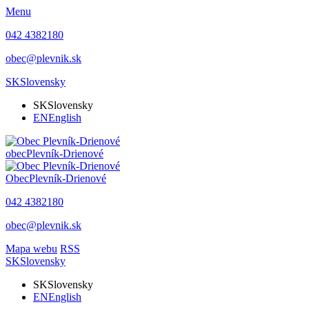
Menu
042 4382180
obec@plevnik.sk
SK
Slovensky
SK
Slovensky
EN
English
obec
Plevník-Drienové
Obec
Plevník-Drienové
042 4382180
obec@plevnik.sk
Mapa webu
RSS
SK
Slovensky
SK
Slovensky
EN
English