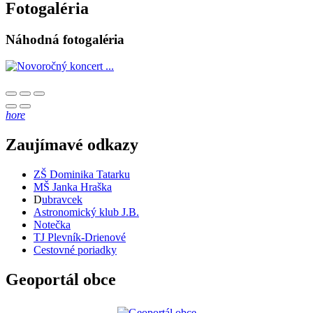
Fotogaléria
Náhodná fotogaléria
hore
Zaujímavé odkazy
ZŠ Dominika Tatarku
MŠ Janka Hraška
D
ubravcek
Astronomický klub J.B.
Notečka
TJ Plevník-Drienové
Cestovné poriadky
Geoportál obce