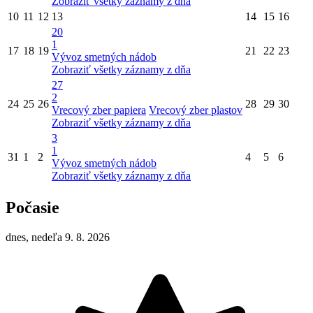
Zobraziť všetky záznamy z dňa
10
11
12
13
14
15
16
20
1
17
18
19
21
22
23
Vývoz smetných nádob
Zobraziť všetky záznamy z dňa
27
2
24
25
26
28
29
30
Vrecový zber papiera
Vrecový zber plastov
Zobraziť všetky záznamy z dňa
3
1
31
1
2
4
5
6
Vývoz smetných nádob
Zobraziť všetky záznamy z dňa
Počasie
dnes, nedeľa 9. 8. 2026