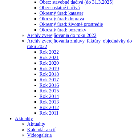
Obec: stavebné tlačivá (do 31.3.2025)
Obec: ostatné tlačivá
Okresný úrad: kataster
Okresný úrad: doprava
Okresný úrad: životné prostredie
Okresný úrad: pozemky
Archív zverejňovania do roku 2022
Archív zverejňovania zmluvy, faktúry, objednávky do
roku 2022
Rok 2022
Rok 2021
Rok 2020
Rok 2019
Rok 2018
Rok 2017
Rok 2016
Rok 2015
Rok 2014
Rok 2013
Rok 2012
Rok 2011
Aktuality
Aktuality
Kalendár akcií
Videogaléria