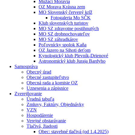
Mužáci Moravia
OZ Morava Krásna zem
MO Slovenský červený kríž
Fotogaleria Mo SČK
Klub slovenských turistov
MO SZ zdravotne postihnutých
MO SZ drobnochovateľov
MO SZ záhradkárov
Poľovnícky spolok Kaňa
OZ Jazero na Sihoti deťom
Kynologický klub Plevník-Drienové
Astronomický klub Juraja Bardyho
Samospráva
Obecný úrad
Obecné zastupiteľstvo
Obecná rada a komisie OZ
Uznesenia a zápisnice
Zverejňovanie
Úradná tabuľa
Zmluvy, Faktúry, Objednávky
VZN
Hospodárenie
Verejné obstarávanie
Tlačivá, žiadosti
Obec: stavebné tlačivá (od 1.4.2025)