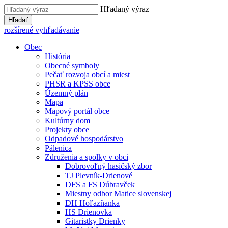
Hľadaný výraz
Hľadať
rozšírené vyhľadávanie
Obec
História
Obecné symboly
Pečať rozvoja obcí a miest
PHSR a KPSS obce
Územný plán
Mapa
Mapový portál obce
Kultúrny dom
Projekty obce
Odpadové hospodárstvo
Pálenica
Združenia a spolky v obci
Dobrovoľný hasičský zbor
TJ Plevník-Drienové
DFS a FS Dúbravček
Miestny odbor Matice slovenskej
DH Hoľazňanka
HS Drienovka
Gitaristky Drienky