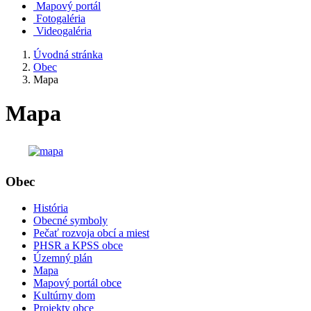
Mapový portál
Fotogaléria
Videogaléria
Úvodná stránka
Obec
Mapa
Mapa
Obec
História
Obecné symboly
Pečať rozvoja obcí a miest
PHSR a KPSS obce
Územný plán
Mapa
Mapový portál obce
Kultúrny dom
Projekty obce