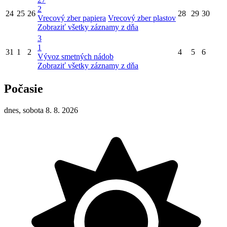
2
24
25
26
28
29
30
Vrecový zber papiera
Vrecový zber plastov
Zobraziť všetky záznamy z dňa
3
1
31
1
2
4
5
6
Vývoz smetných nádob
Zobraziť všetky záznamy z dňa
Počasie
dnes, sobota 8. 8. 2026