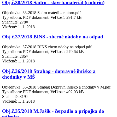
Obj.č.38/2018 Sadro - staveb.materiál (cintorín)
Objednvka .38-2018 Sadro materil - cintorn.pdf
Typ súboru: PDF dokument, Veľkosť: 291,7 kB
Stiahnuté: 278×
Vložené:
1. 1. 2018
Obj.č.37/2018 BINS - zberné nádoby na odpad
Objednvka .37-2018 BINS zbern ndoby na odpad.pdf
Typ súboru: PDF dokument, Veľkosť: 279,64 kB
Stiahnuté: 286×
Vložené:
1. 1. 2018
Obj.č.36/2018 Strabag - dopravné ihrisko a
chodníky v MŠ
Objednvka .36-2018 Strabag Dopravn ihrisko a chodnky v M.pdf
Typ súboru: PDF dokument, Veľkosť: 492,03 kB
Stiahnuté: 319×
Vložené:
1. 1. 2018
Obj.č.35/2018 M.Jašík - čerpadlo a prípojka do
pálenice