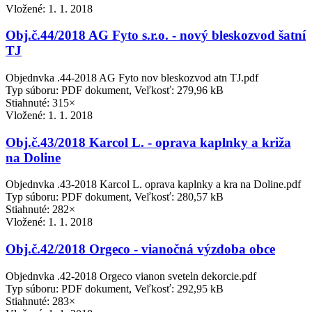
Vložené:
1. 1. 2018
Obj.č.44/2018 AG Fyto s.r.o. - nový bleskozvod šatní
TJ
Objednvka .44-2018 AG Fyto nov bleskozvod atn TJ.pdf
Typ súboru: PDF dokument, Veľkosť: 279,96 kB
Stiahnuté: 315×
Vložené:
1. 1. 2018
Obj.č.43/2018 Karcol L. - oprava kaplnky a križa
na Doline
Objednvka .43-2018 Karcol L. oprava kaplnky a kra na Doline.pdf
Typ súboru: PDF dokument, Veľkosť: 280,57 kB
Stiahnuté: 282×
Vložené:
1. 1. 2018
Obj.č.42/2018 Orgeco - vianočná výzdoba obce
Objednvka .42-2018 Orgeco vianon sveteln dekorcie.pdf
Typ súboru: PDF dokument, Veľkosť: 292,95 kB
Stiahnuté: 283×