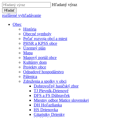
Hľadaný výraz
Hľadať
rozšírené vyhľadávanie
Obec
História
Obecné symboly
Pečať rozvoja obcí a miest
PHSR a KPSS obce
Územný plán
Mapa
Mapový portál obce
Kultúrny dom
Projekty obce
Odpadové hospodárstvo
Pálenica
Združenia a spolky v obci
Dobrovoľný hasičský zbor
TJ Plevník-Drienové
DFS a FS Dúbravček
Miestny odbor Matice slovenskej
DH Hoľazňanka
HS Drienovka
Gitaristky Drienky