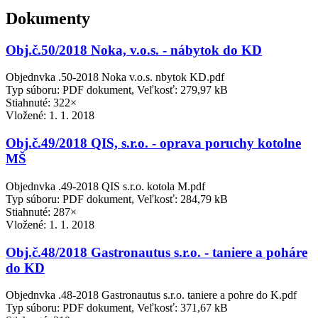
Dokumenty
Obj.č.50/2018 Noka, v.o.s. - nábytok do KD
Objednvka .50-2018 Noka v.o.s. nbytok KD.pdf
Typ súboru: PDF dokument, Veľkosť: 279,97 kB
Stiahnuté: 322×
Vložené:
1. 1. 2018
Obj.č.49/2018 QIS, s.r.o. - oprava poruchy kotolne
MŠ
Objednvka .49-2018 QIS s.r.o. kotola M.pdf
Typ súboru: PDF dokument, Veľkosť: 284,79 kB
Stiahnuté: 287×
Vložené:
1. 1. 2018
Obj.č.48/2018 Gastronautus s.r.o. - taniere a poháre
do KD
Objednvka .48-2018 Gastronautus s.r.o. taniere a pohre do K.pdf
Typ súboru: PDF dokument, Veľkosť: 371,67 kB