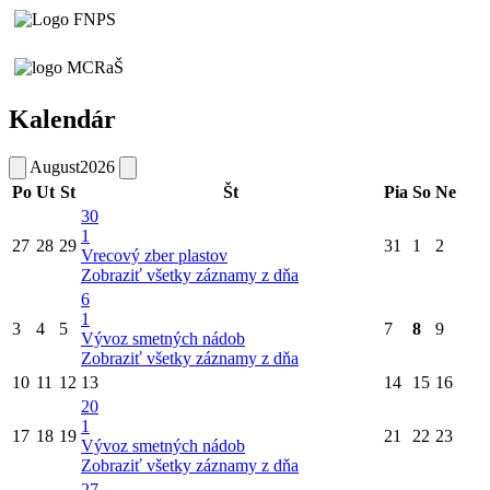
Kalendár
August
2026
Po
Ut
St
Št
Pia
So
Ne
30
1
27
28
29
31
1
2
Vrecový zber plastov
Zobraziť všetky záznamy z dňa
6
1
3
4
5
7
8
9
Vývoz smetných nádob
Zobraziť všetky záznamy z dňa
10
11
12
13
14
15
16
20
1
17
18
19
21
22
23
Vývoz smetných nádob
Zobraziť všetky záznamy z dňa
27