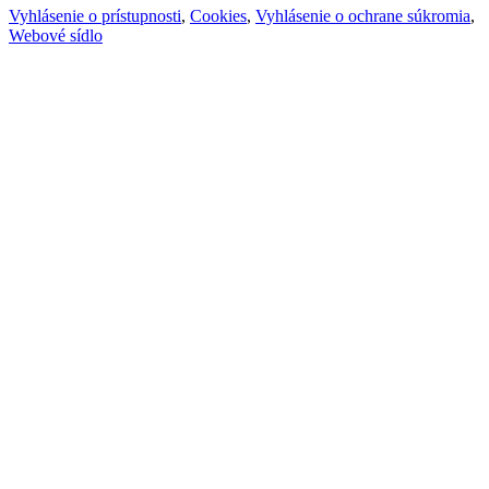
Vyhlásenie o prístupnosti
,
Cookies
,
Vyhlásenie o ochrane súkromia
,
Webové sídlo