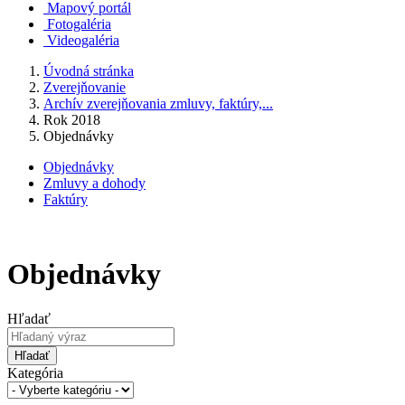
Mapový portál
Fotogaléria
Videogaléria
Úvodná stránka
Zverejňovanie
Archív zverejňovania zmluvy, faktúry,...
Rok 2018
Objednávky
Objednávky
Zmluvy a dohody
Faktúry
Objednávky
Hľadať
Hľadať
Kategória