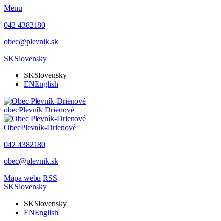
Menu
042 4382180
obec@plevnik.sk
SK
Slovensky
SK
Slovensky
EN
English
obec
Plevník-Drienové
Obec
Plevník-Drienové
042 4382180
obec@plevnik.sk
Mapa webu
RSS
SK
Slovensky
SK
Slovensky
EN
English