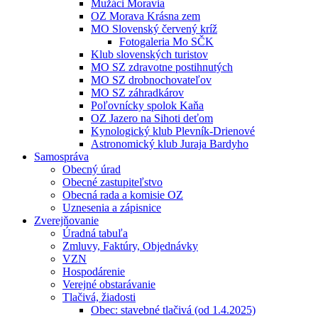
Mužáci Moravia
OZ Morava Krásna zem
MO Slovenský červený kríž
Fotogaleria Mo SČK
Klub slovenských turistov
MO SZ zdravotne postihnutých
MO SZ drobnochovateľov
MO SZ záhradkárov
Poľovnícky spolok Kaňa
OZ Jazero na Sihoti deťom
Kynologický klub Plevník-Drienové
Astronomický klub Juraja Bardyho
Samospráva
Obecný úrad
Obecné zastupiteľstvo
Obecná rada a komisie OZ
Uznesenia a zápisnice
Zverejňovanie
Úradná tabuľa
Zmluvy, Faktúry, Objednávky
VZN
Hospodárenie
Verejné obstarávanie
Tlačivá, žiadosti
Obec: stavebné tlačivá (od 1.4.2025)