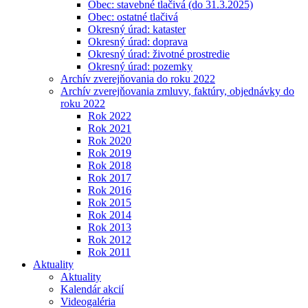
Obec: stavebné tlačivá (do 31.3.2025)
Obec: ostatné tlačivá
Okresný úrad: kataster
Okresný úrad: doprava
Okresný úrad: životné prostredie
Okresný úrad: pozemky
Archív zverejňovania do roku 2022
Archív zverejňovania zmluvy, faktúry, objednávky do
roku 2022
Rok 2022
Rok 2021
Rok 2020
Rok 2019
Rok 2018
Rok 2017
Rok 2016
Rok 2015
Rok 2014
Rok 2013
Rok 2012
Rok 2011
Aktuality
Aktuality
Kalendár akcií
Videogaléria