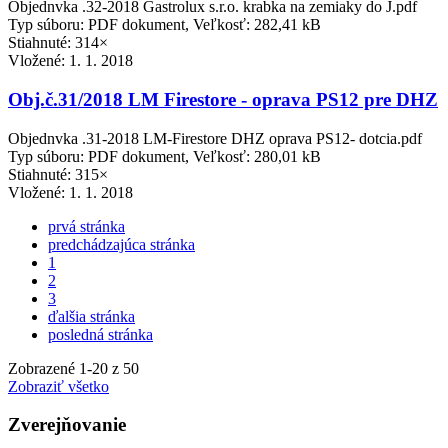
Objednvka .32-2018 Gastrolux s.r.o. krabka na zemiaky do J.pdf
Typ súboru: PDF dokument, Veľkosť: 282,41 kB
Stiahnuté: 314×
Vložené:
1. 1. 2018
Obj.č.31/2018 LM Firestore - oprava PS12 pre DHZ
Objednvka .31-2018 LM-Firestore DHZ oprava PS12- dotcia.pdf
Typ súboru: PDF dokument, Veľkosť: 280,01 kB
Stiahnuté: 315×
Vložené:
1. 1. 2018
prvá stránka
predchádzajúca stránka
1
2
3
ďalšia stránka
posledná stránka
Zobrazené
1
-
20
z 50
Zobraziť všetko
Zverejňovanie