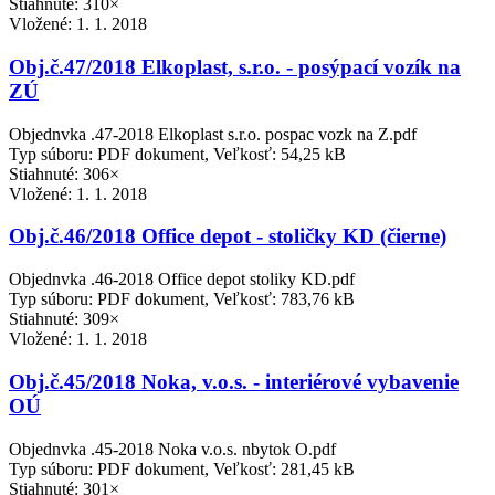
Stiahnuté: 310×
Vložené:
1. 1. 2018
Obj.č.47/2018 Elkoplast, s.r.o. - posýpací vozík na
ZÚ
Objednvka .47-2018 Elkoplast s.r.o. pospac vozk na Z.pdf
Typ súboru: PDF dokument, Veľkosť: 54,25 kB
Stiahnuté: 306×
Vložené:
1. 1. 2018
Obj.č.46/2018 Office depot - stoličky KD (čierne)
Objednvka .46-2018 Office depot stoliky KD.pdf
Typ súboru: PDF dokument, Veľkosť: 783,76 kB
Stiahnuté: 309×
Vložené:
1. 1. 2018
Obj.č.45/2018 Noka, v.o.s. - interiérové vybavenie
OÚ
Objednvka .45-2018 Noka v.o.s. nbytok O.pdf
Typ súboru: PDF dokument, Veľkosť: 281,45 kB
Stiahnuté: 301×