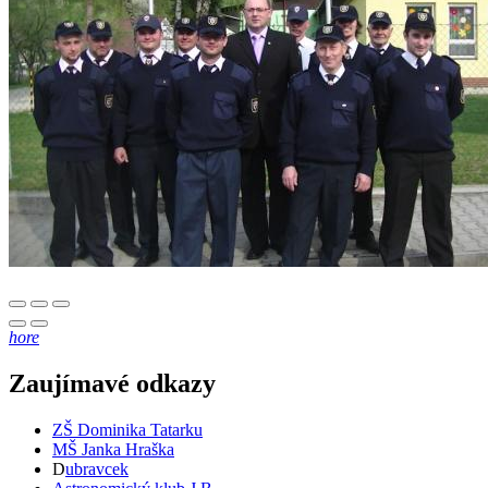
hore
Zaujímavé odkazy
ZŠ Dominika Tatarku
MŠ Janka Hraška
D
ubravcek