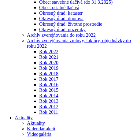
Obec: stavebné tlačivá (do 31.3.2025)
Obec: ostatné tlačivá
Okresný úrad: kataster
Okresný úrad: doprava
Okresný úrad: životné prostredie
Okresný úrad: pozemky
Archív zverejňovania do roku 2022
Archív zverejňovania zmluvy, faktúry, objednávky do
roku 2022
Rok 2022
Rok 2021
Rok 2020
Rok 2019
Rok 2018
Rok 2017
Rok 2016
Rok 2015
Rok 2014
Rok 2013
Rok 2012
Rok 2011
Aktuality
Aktuality
Kalendár akcií
Videogaléria