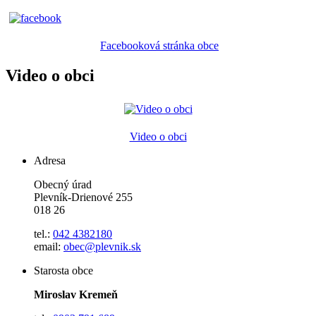
Facebooková stránka obce
Video o obci
Video o obci
Adresa
Obecný úrad
Plevník-Drienové 255
018 26
tel.:
042 4382180
email:
obec@plevnik.sk
Starosta obce
Miroslav Kremeň