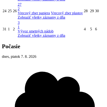
27
2
24
25
26
28
29
30
Vrecový zber papiera
Vrecový zber plastov
Zobraziť všetky záznamy z dňa
3
1
31
1
2
4
5
6
Vývoz smetných nádob
Zobraziť všetky záznamy z dňa
Počasie
dnes, piatok 7. 8. 2026