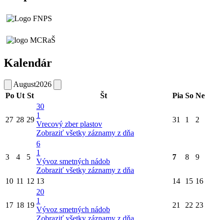
Kalendár
August
2026
Po
Ut
St
Št
Pia
So
Ne
30
1
27
28
29
31
1
2
Vrecový zber plastov
Zobraziť všetky záznamy z dňa
6
1
3
4
5
7
8
9
Vývoz smetných nádob
Zobraziť všetky záznamy z dňa
10
11
12
13
14
15
16
20
1
17
18
19
21
22
23
Vývoz smetných nádob
Zobraziť všetky záznamy z dňa