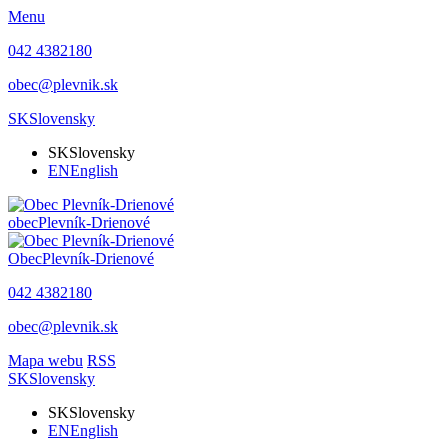
Menu
042 4382180
obec@plevnik.sk
SK
Slovensky
SK
Slovensky
EN
English
obec
Plevník-Drienové
Obec
Plevník-Drienové
042 4382180
obec@plevnik.sk
Mapa webu
RSS
SK
Slovensky
SK
Slovensky
EN
English