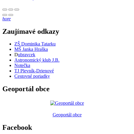
hore
Zaujímavé odkazy
ZŠ Dominika Tatarku
MŠ Janka Hraška
D
ubravcek
Astronomický klub J.B.
Notečka
TJ Plevník-Drienové
Cestovné poriadky
Geoportál obce
Geoportál obce
Facebook