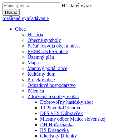
Hľadaný výraz
Hľadať
rozšírené vyhľadávanie
Obec
História
Obecné symboly
Pečať rozvoja obcí a miest
PHSR a KPSS obce
Územný plán
Mapa
Mapový portál obce
Kultúrny dom
Projekty obce
Odpadové hospodárstvo
Pálenica
Združenia a spolky v obci
Dobrovoľný hasičský zbor
TJ Plevník-Drienové
DFS a FS Dúbravček
Miestny odbor Matice slovenskej
DH Hoľazňanka
HS Drienovka
Gitaristky Drienky