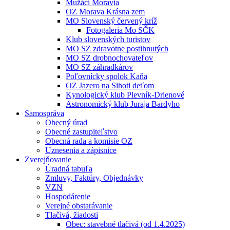
Mužáci Moravia
OZ Morava Krásna zem
MO Slovenský červený kríž
Fotogaleria Mo SČK
Klub slovenských turistov
MO SZ zdravotne postihnutých
MO SZ drobnochovateľov
MO SZ záhradkárov
Poľovnícky spolok Kaňa
OZ Jazero na Sihoti deťom
Kynologický klub Plevník-Drienové
Astronomický klub Juraja Bardyho
Samospráva
Obecný úrad
Obecné zastupiteľstvo
Obecná rada a komisie OZ
Uznesenia a zápisnice
Zverejňovanie
Úradná tabuľa
Zmluvy, Faktúry, Objednávky
VZN
Hospodárenie
Verejné obstarávanie
Tlačivá, žiadosti
Obec: stavebné tlačivá (od 1.4.2025)