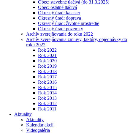
Obec: stavebné tlačivá (do 31.3.2025)
Obec: ostatné tlačivá
Okresný úrad: kataster
Okresný úrad: doprava
Okresný úrad: životné prostredie
Okresný úrad: pozemky
Archív zverejňovania do roku 2022
Archív zverejňovania zmluvy, faktúry, objednávky do
roku 2022
Rok 2022
Rok 2021
Rok 2020
Rok 2019
Rok 2018
Rok 2017
Rok 2016
Rok 2015
Rok 2014
Rok 2013
Rok 2012
Rok 2011
Aktuality
Aktuality
Kalendár akcií
Videogaléria