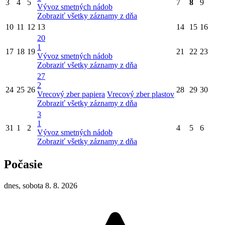
3
4
5
7
8
9
Vývoz smetných nádob
Zobraziť všetky záznamy z dňa
10
11
12
13
14
15
16
20
1
17
18
19
21
22
23
Vývoz smetných nádob
Zobraziť všetky záznamy z dňa
27
2
24
25
26
28
29
30
Vrecový zber papiera
Vrecový zber plastov
Zobraziť všetky záznamy z dňa
3
1
31
1
2
4
5
6
Vývoz smetných nádob
Zobraziť všetky záznamy z dňa
Počasie
dnes, sobota 8. 8. 2026