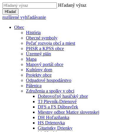
Hľadaný výraz
Hľadať
rozšírené vyhľadávanie
Obec
História
Obecné symboly
Pečať rozvoja obcí a miest
PHSR a KPSS obce
Územný plán
Mapa
Mapový portál obce
Kultúrny dom
Projekty obce
Odpadové hospodárstvo
Pálenica
Združenia a spolky v obci
Dobrovoľný hasičský zbor
TJ Plevník-Drienové
DFS a FS Dúbravček
Miestny odbor Matice slovenskej
DH Hoľazňanka
HS Drienovka
Gitaristky Drienky