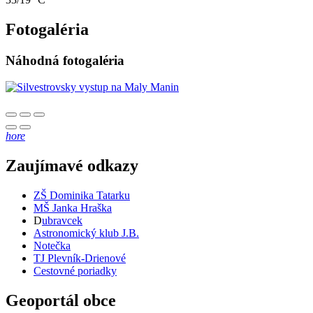
Fotogaléria
Náhodná fotogaléria
hore
Zaujímavé odkazy
ZŠ Dominika Tatarku
MŠ Janka Hraška
D
ubravcek
Astronomický klub J.B.
Notečka
TJ Plevník-Drienové
Cestovné poriadky
Geoportál obce