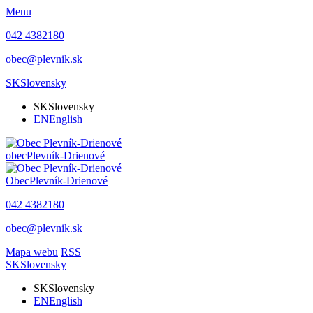
Menu
042 4382180
obec@plevnik.sk
SK
Slovensky
SK
Slovensky
EN
English
obec
Plevník-Drienové
Obec
Plevník-Drienové
042 4382180
obec@plevnik.sk
Mapa webu
RSS
SK
Slovensky
SK
Slovensky
EN
English