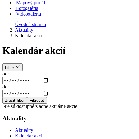
Mapový portál
Fotogaléria
Videogaléria
Úvodná stránka
Aktuality
Kalendár akcií
Kalendár akcií
Filter
od:
do:
Zrušiť filter
Filtrovať
Nie sú dostupné žiadne aktuálne akcie.
Aktuality
Aktuality
Kalendár akcií