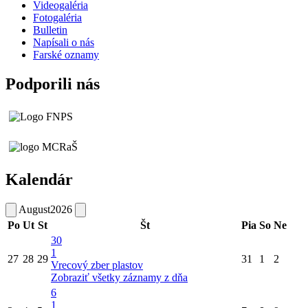
Videogaléria
Fotogaléria
Bulletin
Napísali o nás
Farské oznamy
Podporili nás
Kalendár
August
2026
Po
Ut
St
Št
Pia
So
Ne
30
1
27
28
29
31
1
2
Vrecový zber plastov
Zobraziť všetky záznamy z dňa
6
1