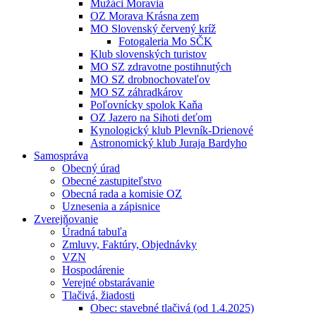
Mužáci Moravia
OZ Morava Krásna zem
MO Slovenský červený kríž
Fotogaleria Mo SČK
Klub slovenských turistov
MO SZ zdravotne postihnutých
MO SZ drobnochovateľov
MO SZ záhradkárov
Poľovnícky spolok Kaňa
OZ Jazero na Sihoti deťom
Kynologický klub Plevník-Drienové
Astronomický klub Juraja Bardyho
Samospráva
Obecný úrad
Obecné zastupiteľstvo
Obecná rada a komisie OZ
Uznesenia a zápisnice
Zverejňovanie
Úradná tabuľa
Zmluvy, Faktúry, Objednávky
VZN
Hospodárenie
Verejné obstarávanie
Tlačivá, žiadosti
Obec: stavebné tlačivá (od 1.4.2025)