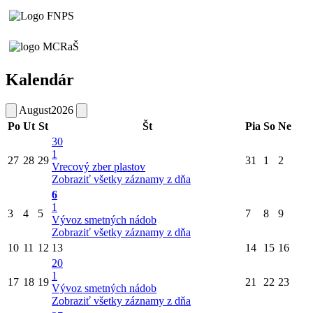
Kalendár
August
2026
Po
Ut
St
Št
Pia
So
Ne
30
1
27
28
29
31
1
2
Vrecový zber plastov
Zobraziť všetky záznamy z dňa
6
1
3
4
5
7
8
9
Vývoz smetných nádob
Zobraziť všetky záznamy z dňa
10
11
12
13
14
15
16
20
1
17
18
19
21
22
23
Vývoz smetných nádob
Zobraziť všetky záznamy z dňa