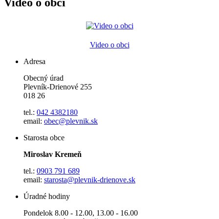
Video o obci
Video o obci
Adresa
Obecný úrad
Plevník-Drienové 255
018 26
tel.:
042 4382180
email:
obec@plevnik.sk
Starosta obce
Miroslav Kremeň
tel.:
0903 791 689
email:
starosta@plevnik-drienove.sk
Úradné hodiny
Pondelok 8.00 - 12.00, 13.00 - 16.00