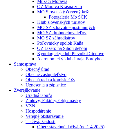
Mužáci Moravia
OZ Morava Krásna zem
MO Slovenský červený kríž
Fotogaleria Mo SČK
Klub slovenských turistov
MO SZ zdravotne postihnutých
MO SZ drobnochovateľov
MO SZ záhradkárov
Poľovnícky spolok Kaňa
OZ Jazero na Sihoti deťom
Kynologický klub Plevník-Drienové
Astronomický klub Juraja Bardyho
Samospráva
Obecný úrad
Obecné zastupiteľstvo
Obecná rada a komisie OZ
Uznesenia a zápisnice
Zverejňovanie
Úradná tabuľa
Zmluvy, Faktúry, Objednávky
VZN
Hospodárenie
Verejné obstarávanie
Tlačivá, žiadosti
Obec: stavebné tlačivá (od 1.4.2025)