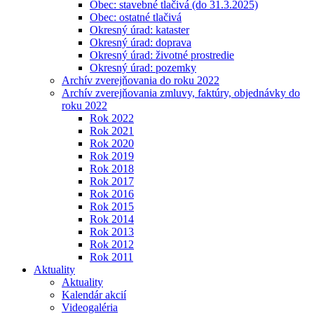
Obec: stavebné tlačivá (do 31.3.2025)
Obec: ostatné tlačivá
Okresný úrad: kataster
Okresný úrad: doprava
Okresný úrad: životné prostredie
Okresný úrad: pozemky
Archív zverejňovania do roku 2022
Archív zverejňovania zmluvy, faktúry, objednávky do
roku 2022
Rok 2022
Rok 2021
Rok 2020
Rok 2019
Rok 2018
Rok 2017
Rok 2016
Rok 2015
Rok 2014
Rok 2013
Rok 2012
Rok 2011
Aktuality
Aktuality
Kalendár akcií
Videogaléria