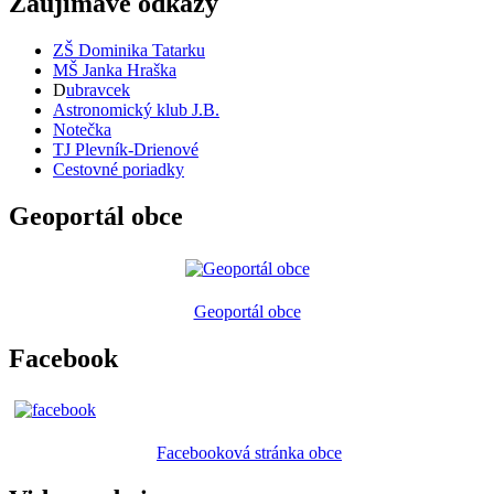
Zaujímavé odkazy
ZŠ Dominika Tatarku
MŠ Janka Hraška
D
ubravcek
Astronomický klub J.B.
Notečka
TJ Plevník-Drienové
Cestovné poriadky
Geoportál obce
Geoportál obce
Facebook
Facebooková stránka obce