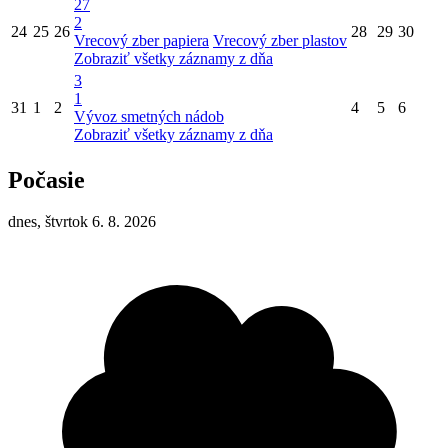
27
2
24
25
26
28
29
30
Vrecový zber papiera
Vrecový zber plastov
Zobraziť všetky záznamy z dňa
3
1
31
1
2
4
5
6
Vývoz smetných nádob
Zobraziť všetky záznamy z dňa
Počasie
dnes, štvrtok 6. 8. 2026