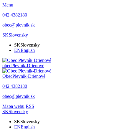
Menu
042 4382180
obec@plevnik.sk
SK
Slovensky
SK
Slovensky
EN
English
obec
Plevník-Drienové
Obec
Plevník-Drienové
042 4382180
obec@plevnik.sk
Mapa webu
RSS
SK
Slovensky
SK
Slovensky
EN
English