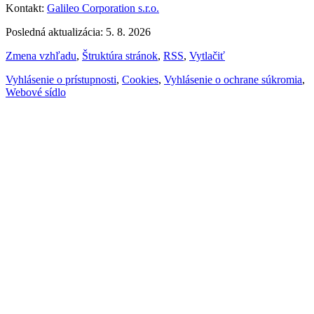
Kontakt:
Galileo Corporation s.r.o.
Posledná aktualizácia: 5. 8. 2026
Zmena vzhľadu
,
Štruktúra stránok
,
RSS
,
Vytlačiť
Vyhlásenie o prístupnosti
,
Cookies
,
Vyhlásenie o ochrane súkromia
,
Webové sídlo