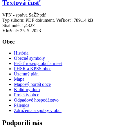
Textová časť
VPN - správa SaŽP.pdf
Typ súboru: PDF dokument, Veľkosť: 789,14 kB
Stiahnuté: 1,432×
Vložené:
25. 5. 2023
Obec
História
Obecné symboly
Pečať rozvoja obcí a miest
PHSR a KPSS obce
Územný plán
Mapa
Mapový portál obce
Kultúrny dom
Projekty obce
Odpadové hospodárstvo
Pálenica
Združenia a spolky v obci
Podporili nás