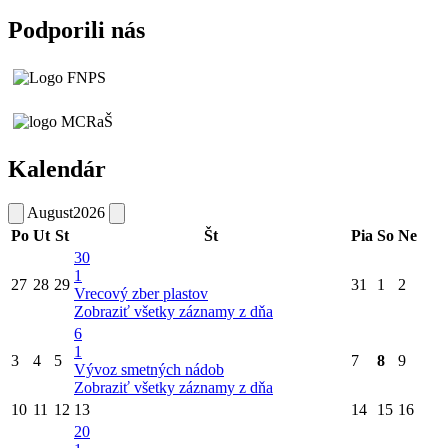
Podporili nás
Kalendár
August
2026
Po
Ut
St
Št
Pia
So
Ne
30
1
27
28
29
31
1
2
Vrecový zber plastov
Zobraziť všetky záznamy z dňa
6
1
3
4
5
7
8
9
Vývoz smetných nádob
Zobraziť všetky záznamy z dňa
10
11
12
13
14
15
16
20