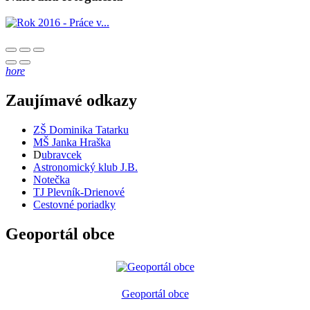
hore
Zaujímavé odkazy
ZŠ Dominika Tatarku
MŠ Janka Hraška
D
ubravcek
Astronomický klub J.B.
Notečka
TJ Plevník-Drienové
Cestovné poriadky
Geoportál obce
Geoportál obce