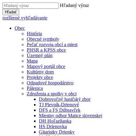
Hľadaný výraz
Hľadať
rozšírené vyhľadávanie
Obec
História
Obecné symboly
Pečať rozvoja obcí a miest
PHSR a KPSS obce
Územný plán
Mapa
Mapový portál obce
Kultúrny dom
Projekty obce
Odpadové hospodárstvo
Pálenica
Združenia a spolky v obci
Dobrovoľný hasičský zbor
TJ Plevník-Drienové
DFS a FS Dúbravček
Miestny odbor Matice slovenskej
DH Hoľazňanka
HS Drienovka
Gitaristky Drienky