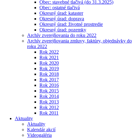
Obec: stavebné tlačivá (do 31.3.2025)
Obec: ostatné tlačivá
Okresný úrad: kataster
Okresný úrad: doprava
Okresný úrad: životné prostredie
Okresný úrad: pozemky
Archív zverejňovania do roku 2022
Archív zverejňovania zmluvy, faktúry, objednávky do
roku 2022
Rok 2022
Rok 2021
Rok 2020
Rok 2019
Rok 2018
Rok 2017
Rok 2016
Rok 2015
Rok 2014
Rok 2013
Rok 2012
Rok 2011
Aktuality
Aktuality
Kalendár akcií
Videogaléria