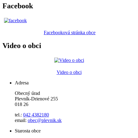
Facebook
Facebooková stránka obce
Video o obci
Video o obci
Adresa
Obecný úrad
Plevník-Drienové 255
018 26
tel.:
042 4382180
email:
obec@plevnik.sk
Starosta obce