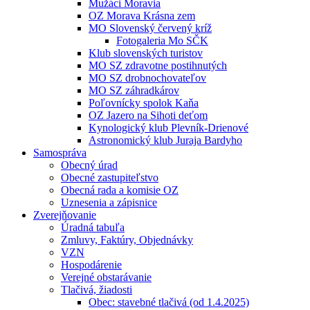
Mužáci Moravia
OZ Morava Krásna zem
MO Slovenský červený kríž
Fotogaleria Mo SČK
Klub slovenských turistov
MO SZ zdravotne postihnutých
MO SZ drobnochovateľov
MO SZ záhradkárov
Poľovnícky spolok Kaňa
OZ Jazero na Sihoti deťom
Kynologický klub Plevník-Drienové
Astronomický klub Juraja Bardyho
Samospráva
Obecný úrad
Obecné zastupiteľstvo
Obecná rada a komisie OZ
Uznesenia a zápisnice
Zverejňovanie
Úradná tabuľa
Zmluvy, Faktúry, Objednávky
VZN
Hospodárenie
Verejné obstarávanie
Tlačivá, žiadosti
Obec: stavebné tlačivá (od 1.4.2025)