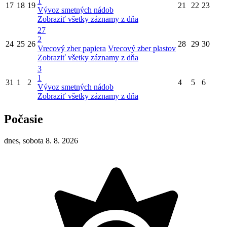
1
17
18
19
21
22
23
Vývoz smetných nádob
Zobraziť všetky záznamy z dňa
27
2
24
25
26
28
29
30
Vrecový zber papiera
Vrecový zber plastov
Zobraziť všetky záznamy z dňa
3
1
31
1
2
4
5
6
Vývoz smetných nádob
Zobraziť všetky záznamy z dňa
Počasie
dnes, sobota 8. 8. 2026