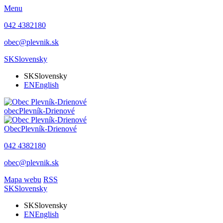
Menu
042 4382180
obec@plevnik.sk
SK
Slovensky
SK
Slovensky
EN
English
obec
Plevník-Drienové
Obec
Plevník-Drienové
042 4382180
obec@plevnik.sk
Mapa webu
RSS
SK
Slovensky
SK
Slovensky
EN
English