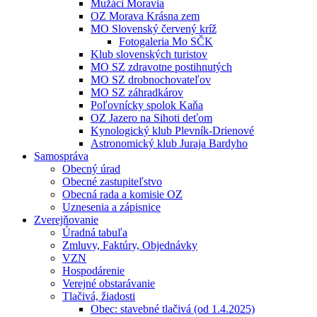
Mužáci Moravia
OZ Morava Krásna zem
MO Slovenský červený kríž
Fotogaleria Mo SČK
Klub slovenských turistov
MO SZ zdravotne postihnutých
MO SZ drobnochovateľov
MO SZ záhradkárov
Poľovnícky spolok Kaňa
OZ Jazero na Sihoti deťom
Kynologický klub Plevník-Drienové
Astronomický klub Juraja Bardyho
Samospráva
Obecný úrad
Obecné zastupiteľstvo
Obecná rada a komisie OZ
Uznesenia a zápisnice
Zverejňovanie
Úradná tabuľa
Zmluvy, Faktúry, Objednávky
VZN
Hospodárenie
Verejné obstarávanie
Tlačivá, žiadosti
Obec: stavebné tlačivá (od 1.4.2025)