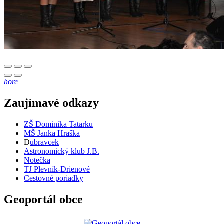
hore
Zaujímavé odkazy
ZŠ Dominika Tatarku
MŠ Janka Hraška
D
ubravcek
Astronomický klub J.B.
Notečka
TJ Plevník-Drienové
Cestovné poriadky
Geoportál obce