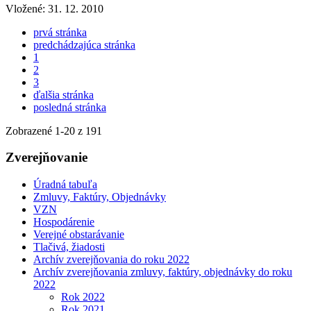
Vložené:
31. 12. 2010
prvá stránka
predchádzajúca stránka
1
2
3
ďalšia stránka
posledná stránka
Zobrazené
1
-
20
z 191
Zverejňovanie
Úradná tabuľa
Zmluvy, Faktúry, Objednávky
VZN
Hospodárenie
Verejné obstarávanie
Tlačivá, žiadosti
Archív zverejňovania do roku 2022
Archív zverejňovania zmluvy, faktúry, objednávky do roku
2022
Rok 2022
Rok 2021