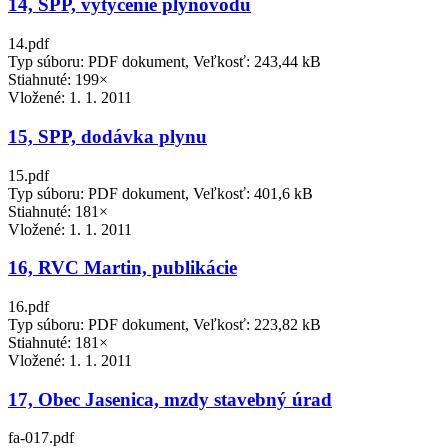
14, SPP, vytýčenie plynovodu
14.pdf
Typ súboru: PDF dokument, Veľkosť: 243,44 kB
Stiahnuté: 199×
Vložené:
1. 1. 2011
15, SPP, dodávka plynu
15.pdf
Typ súboru: PDF dokument, Veľkosť: 401,6 kB
Stiahnuté: 181×
Vložené:
1. 1. 2011
16, RVC Martin, publikácie
16.pdf
Typ súboru: PDF dokument, Veľkosť: 223,82 kB
Stiahnuté: 181×
Vložené:
1. 1. 2011
17, Obec Jasenica, mzdy stavebný úrad
fa-017.pdf