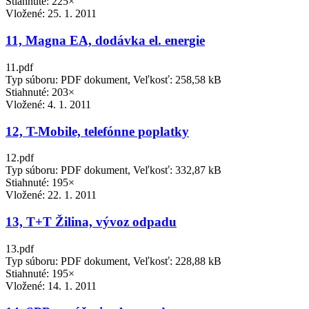
Stiahnuté: 225×
Vložené:
25. 1. 2011
11, Magna EA, dodávka el. energie
11.pdf
Typ súboru: PDF dokument, Veľkosť: 258,58 kB
Stiahnuté: 203×
Vložené:
4. 1. 2011
12, T-Mobile, telefónne poplatky
12.pdf
Typ súboru: PDF dokument, Veľkosť: 332,87 kB
Stiahnuté: 195×
Vložené:
22. 1. 2011
13, T+T Žilina, vývoz odpadu
13.pdf
Typ súboru: PDF dokument, Veľkosť: 228,88 kB
Stiahnuté: 195×
Vložené:
14. 1. 2011