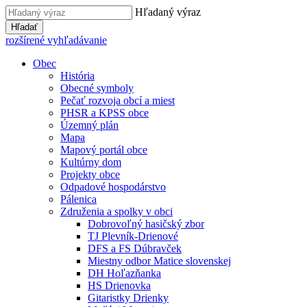
Hľadaný výraz
Hľadať
rozšírené vyhľadávanie
Obec
História
Obecné symboly
Pečať rozvoja obcí a miest
PHSR a KPSS obce
Územný plán
Mapa
Mapový portál obce
Kultúrny dom
Projekty obce
Odpadové hospodárstvo
Pálenica
Združenia a spolky v obci
Dobrovoľný hasičský zbor
TJ Plevník-Drienové
DFS a FS Dúbravček
Miestny odbor Matice slovenskej
DH Hoľazňanka
HS Drienovka
Gitaristky Drienky