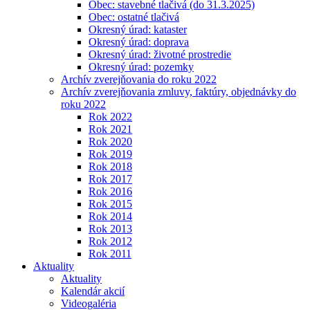
Obec: stavebné tlačivá (do 31.3.2025)
Obec: ostatné tlačivá
Okresný úrad: kataster
Okresný úrad: doprava
Okresný úrad: životné prostredie
Okresný úrad: pozemky
Archív zverejňovania do roku 2022
Archív zverejňovania zmluvy, faktúry, objednávky do
roku 2022
Rok 2022
Rok 2021
Rok 2020
Rok 2019
Rok 2018
Rok 2017
Rok 2016
Rok 2015
Rok 2014
Rok 2013
Rok 2012
Rok 2011
Aktuality
Aktuality
Kalendár akcií
Videogaléria