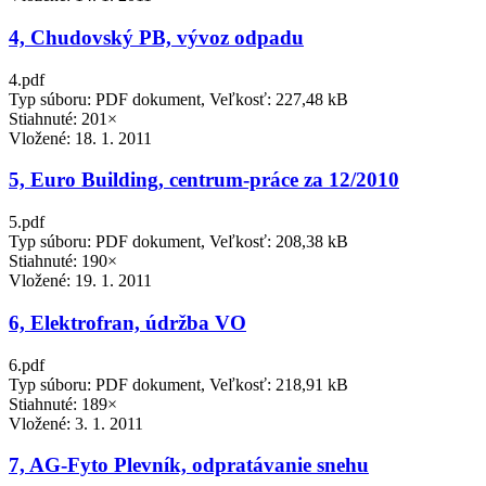
4, Chudovský PB, vývoz odpadu
4.pdf
Typ súboru: PDF dokument, Veľkosť: 227,48 kB
Stiahnuté: 201×
Vložené:
18. 1. 2011
5, Euro Building, centrum-práce za 12/2010
5.pdf
Typ súboru: PDF dokument, Veľkosť: 208,38 kB
Stiahnuté: 190×
Vložené:
19. 1. 2011
6, Elektrofran, údržba VO
6.pdf
Typ súboru: PDF dokument, Veľkosť: 218,91 kB
Stiahnuté: 189×
Vložené:
3. 1. 2011
7, AG-Fyto Plevník, odpratávanie snehu