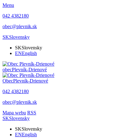
Menu
042 4382180
obec@plevnik.sk
SK
Slovensky
SK
Slovensky
EN
English
obec
Plevník-Drienové
Obec
Plevník-Drienové
042 4382180
obec@plevnik.sk
Mapa webu
RSS
SK
Slovensky
SK
Slovensky
EN
English