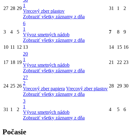
1
27
28
29
31
1
2
Vrecový zber plastov
Zobraziť všetky záznamy z dňa
6
1
3
4
5
7
8
9
Vývoz smetných nádob
Zobraziť všetky záznamy z dňa
10
11
12
13
14
15
16
20
1
17
18
19
21
22
23
Vývoz smetných nádob
Zobraziť všetky záznamy z dňa
27
2
24
25
26
28
29
30
Vrecový zber papiera
Vrecový zber plastov
Zobraziť všetky záznamy z dňa
3
1
31
1
2
4
5
6
Vývoz smetných nádob
Zobraziť všetky záznamy z dňa
Počasie