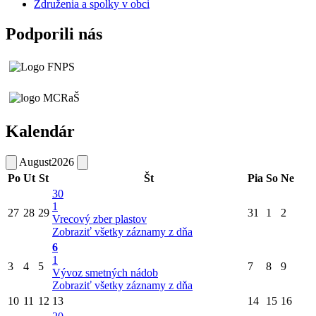
Združenia a spolky v obci
Podporili nás
Kalendár
August
2026
Po
Ut
St
Št
Pia
So
Ne
30
1
27
28
29
31
1
2
Vrecový zber plastov
Zobraziť všetky záznamy z dňa
6
1
3
4
5
7
8
9
Vývoz smetných nádob
Zobraziť všetky záznamy z dňa
10
11
12
13
14
15
16