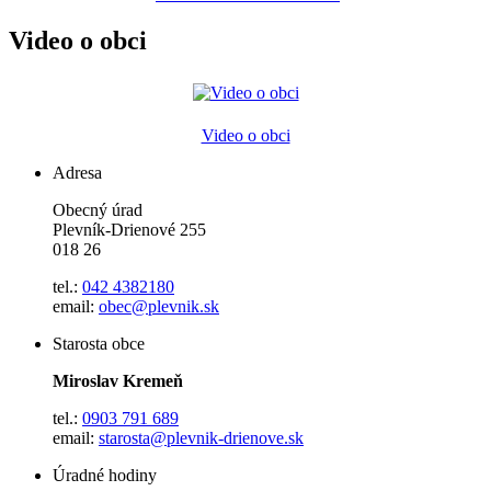
Video o obci
Video o obci
Adresa
Obecný úrad
Plevník-Drienové 255
018 26
tel.:
042 4382180
email:
obec@plevnik.sk
Starosta obce
Miroslav Kremeň
tel.:
0903 791 689
email:
starosta@plevnik-drienove.sk
Úradné hodiny