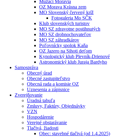
Mužáci Moravia
OZ Morava Krásna zem
MO Slovenský červený kríž
Fotogaleria Mo SČK
Klub slovenských turistov
MO SZ zdravotne postihnutých
MO SZ drobnochovateľov
MO SZ záhradkárov
Poľovnícky spolok Kaňa
OZ Jazero na Sihoti deťom
Kynologický klub Plevník-Drienové
Astronomický klub Juraja Bardyho
Samospráva
Obecný úrad
Obecné zastupiteľstvo
Obecná rada a komisie OZ
Uznesenia a zápisnice
Zverejňovanie
Úradná tabuľa
Zmluvy, Faktúry, Objednávky
VZN
Hospodárenie
Verejné obstarávanie
Tlačivá, žiadosti
Obec: stavebné tlačivá (od 1.4.2025)