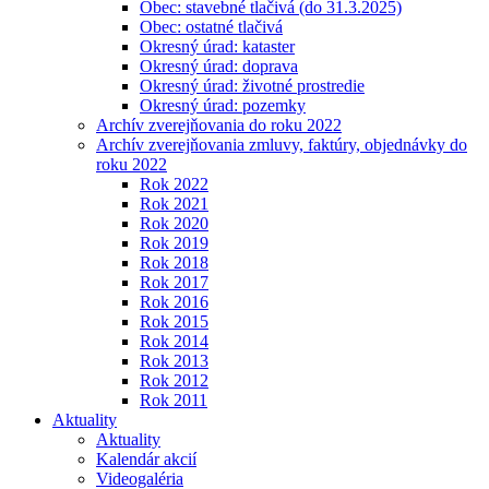
Obec: stavebné tlačivá (do 31.3.2025)
Obec: ostatné tlačivá
Okresný úrad: kataster
Okresný úrad: doprava
Okresný úrad: životné prostredie
Okresný úrad: pozemky
Archív zverejňovania do roku 2022
Archív zverejňovania zmluvy, faktúry, objednávky do
roku 2022
Rok 2022
Rok 2021
Rok 2020
Rok 2019
Rok 2018
Rok 2017
Rok 2016
Rok 2015
Rok 2014
Rok 2013
Rok 2012
Rok 2011
Aktuality
Aktuality
Kalendár akcií
Videogaléria