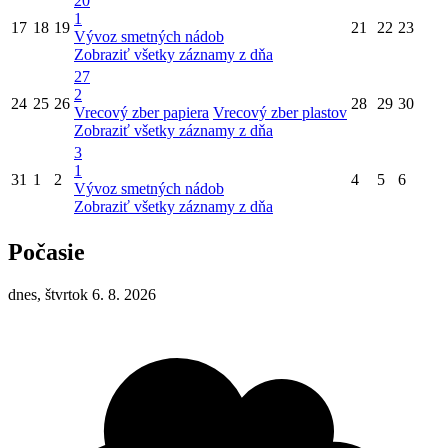
20
1
17
18
19
21
22
23
Vývoz smetných nádob
Zobraziť všetky záznamy z dňa
27
2
24
25
26
28
29
30
Vrecový zber papiera
Vrecový zber plastov
Zobraziť všetky záznamy z dňa
3
1
31
1
2
4
5
6
Vývoz smetných nádob
Zobraziť všetky záznamy z dňa
Počasie
dnes, štvrtok 6. 8. 2026