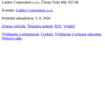
Galileo Corporation s.r.o., Čierna Voda 468, 925 06
Kontakt:
Galileo Corporation s.r.o.
Posledná aktualizácia: 5. 8. 2026
Zmena vzhľadu
,
Štruktúra stránok
,
RSS
,
Vytlačiť
Vyhlásenie o prístupnosti
,
Cookies
,
Vyhlásenie o ochrane súkromia
,
Webové sídlo