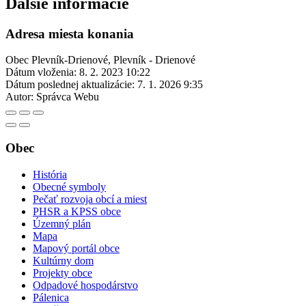
Ďalšie informácie
Adresa miesta konania
Obec Plevník-Drienové, Plevník - Drienové
Dátum vloženia:
8. 2. 2023 10:22
Dátum poslednej aktualizácie:
7. 1. 2026 9:35
Autor:
Správca Webu
Obec
História
Obecné symboly
Pečať rozvoja obcí a miest
PHSR a KPSS obce
Územný plán
Mapa
Mapový portál obce
Kultúrny dom
Projekty obce
Odpadové hospodárstvo
Pálenica