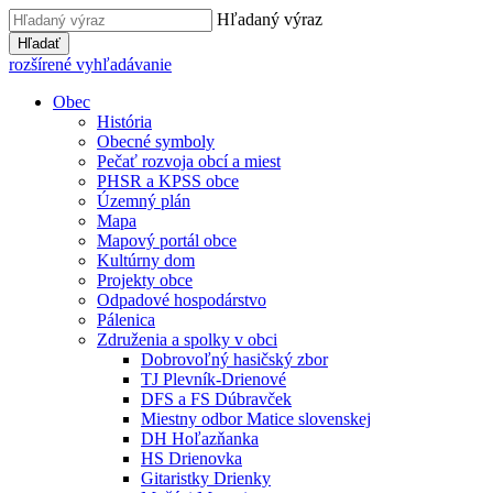
Hľadaný výraz
Hľadať
rozšírené vyhľadávanie
Obec
História
Obecné symboly
Pečať rozvoja obcí a miest
PHSR a KPSS obce
Územný plán
Mapa
Mapový portál obce
Kultúrny dom
Projekty obce
Odpadové hospodárstvo
Pálenica
Združenia a spolky v obci
Dobrovoľný hasičský zbor
TJ Plevník-Drienové
DFS a FS Dúbravček
Miestny odbor Matice slovenskej
DH Hoľazňanka
HS Drienovka
Gitaristky Drienky