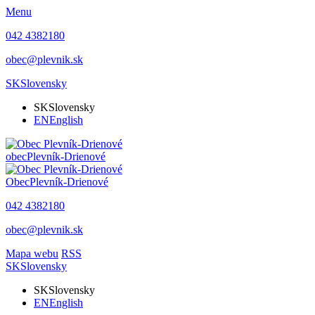
Menu
042 4382180
obec@plevnik.sk
SK
Slovensky
SK
Slovensky
EN
English
obec
Plevník-Drienové
Obec
Plevník-Drienové
042 4382180
obec@plevnik.sk
Mapa webu
RSS
SK
Slovensky
SK
Slovensky
EN
English