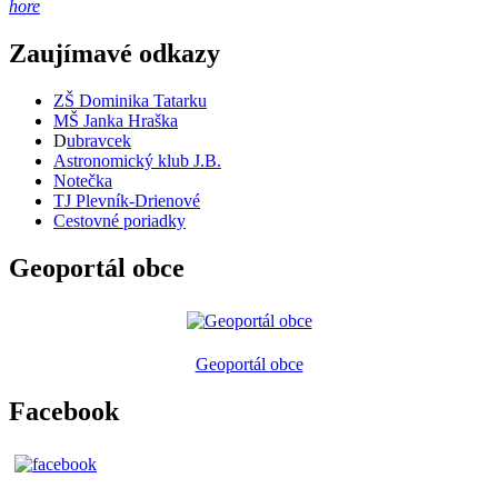
hore
Zaujímavé odkazy
ZŠ Dominika Tatarku
MŠ Janka Hraška
D
ubravcek
Astronomický klub J.B.
Notečka
TJ Plevník-Drienové
Cestovné poriadky
Geoportál obce
Geoportál obce
Facebook