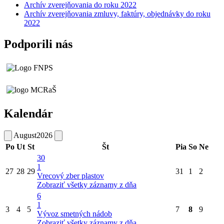
Archív zverejňovania do roku 2022
Archív zverejňovania zmluvy, faktúry, objednávky do roku
2022
Podporili nás
Kalendár
August
2026
Po
Ut
St
Št
Pia
So
Ne
30
1
27
28
29
31
1
2
Vrecový zber plastov
Zobraziť všetky záznamy z dňa
6
1
3
4
5
7
8
9
Vývoz smetných nádob
Zobraziť všetky záznamy z dňa