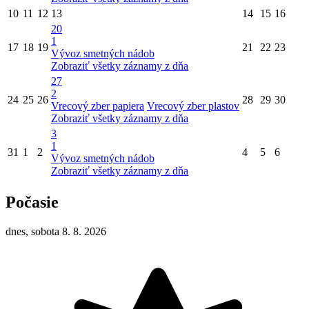
10
11
12
13
14
15
16
20
1
17
18
19
21
22
23
Vývoz smetných nádob
Zobraziť všetky záznamy z dňa
27
2
24
25
26
28
29
30
Vrecový zber papiera
Vrecový zber plastov
Zobraziť všetky záznamy z dňa
3
1
31
1
2
4
5
6
Vývoz smetných nádob
Zobraziť všetky záznamy z dňa
Počasie
dnes, sobota 8. 8. 2026