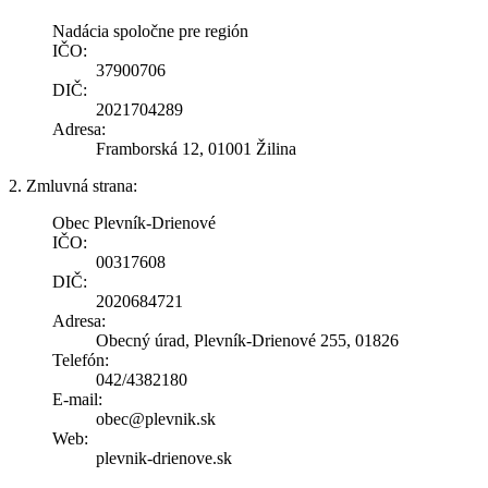
Nadácia spoločne pre región
IČO:
37900706
DIČ:
2021704289
Adresa:
Framborská 12, 01001 Žilina
2. Zmluvná strana:
Obec Plevník-Drienové
IČO:
00317608
DIČ:
2020684721
Adresa:
Obecný úrad, Plevník-Drienové 255, 01826
Telefón:
042/4382180
E-mail:
obec@plevnik.sk
Web:
plevnik-drienove.sk