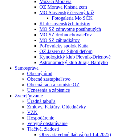
Mužáci Moravia
OZ Morava Krásna zem
MO Slovenský červený kríž
Fotogaleria Mo SČK
Klub slovenských turistov
MO SZ zdravotne postihnutých
MO SZ drobnochovateľov
MO SZ záhradkárov
Poľovnícky spolok Kaňa
OZ Jazero na Sihoti deťom
Kynologický klub Plevník-Drienové
Astronomický klub Juraja Bardyho
Samospráva
Obecný úrad
Obecné zastupiteľstvo
Obecná rada a komisie OZ
Uznesenia a zápisnice
Zverejňovanie
Úradná tabuľa
Zmluvy, Faktúry, Objednávky
VZN
Hospodárenie
Verejné obstarávanie
Tlačivá, žiadosti
Obec: stavebné tlačivá (od 1.4.2025)