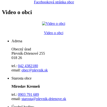
Facebooková stránka obce
Video o obci
Video o obci
Adresa
Obecný úrad
Plevník-Drienové 255
018 26
tel.:
042 4382180
email:
obec@plevnik.sk
Starosta obce
Miroslav Kremeň
tel.:
0903 791 689
email:
starosta@plevnik-drienove.sk
Úradné hodiny