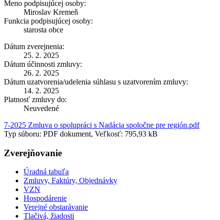
Meno podpisujúcej osoby:
Miroslav Kremeň
Funkcia podpisujúcej osoby:
starosta obce
Dátum zverejnenia:
25. 2. 2025
Dátum účinnosti zmluvy:
26. 2. 2025
Dátum uzatvorenia/udelenia súhlasu s uzatvorením zmluvy:
14. 2. 2025
Platnosť zmluvy do:
Neuvedené
7-2025 Zmluva o spolupráci s Nadácia spoločne pre región.pdf
Typ súboru: PDF dokument, Veľkosť: 795,93 kB
Zverejňovanie
Úradná tabuľa
Zmluvy, Faktúry, Objednávky
VZN
Hospodárenie
Verejné obstarávanie
Tlačivá, žiadosti