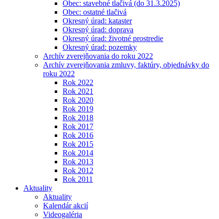
Obec: stavebné tlačivá (do 31.3.2025)
Obec: ostatné tlačivá
Okresný úrad: kataster
Okresný úrad: doprava
Okresný úrad: životné prostredie
Okresný úrad: pozemky
Archív zverejňovania do roku 2022
Archív zverejňovania zmluvy, faktúry, objednávky do
roku 2022
Rok 2022
Rok 2021
Rok 2020
Rok 2019
Rok 2018
Rok 2017
Rok 2016
Rok 2015
Rok 2014
Rok 2013
Rok 2012
Rok 2011
Aktuality
Aktuality
Kalendár akcií
Videogaléria