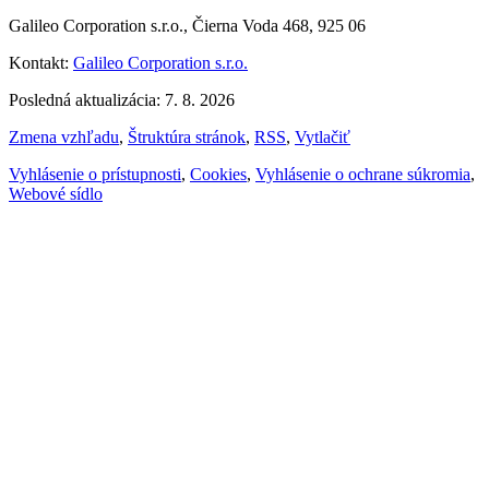
Galileo Corporation s.r.o., Čierna Voda 468, 925 06
Kontakt:
Galileo Corporation s.r.o.
Posledná aktualizácia: 7. 8. 2026
Zmena vzhľadu
,
Štruktúra stránok
,
RSS
,
Vytlačiť
Vyhlásenie o prístupnosti
,
Cookies
,
Vyhlásenie o ochrane súkromia
,
Webové sídlo