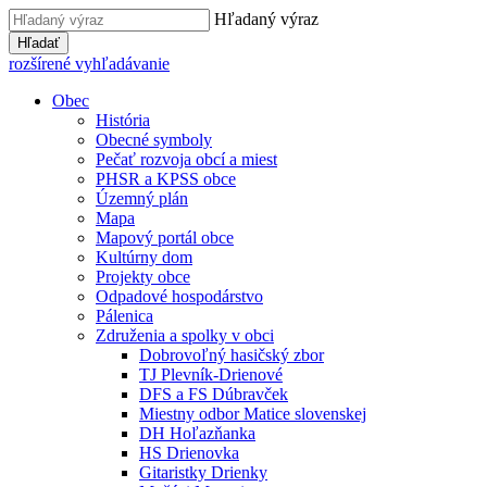
Hľadaný výraz
Hľadať
rozšírené vyhľadávanie
Obec
História
Obecné symboly
Pečať rozvoja obcí a miest
PHSR a KPSS obce
Územný plán
Mapa
Mapový portál obce
Kultúrny dom
Projekty obce
Odpadové hospodárstvo
Pálenica
Združenia a spolky v obci
Dobrovoľný hasičský zbor
TJ Plevník-Drienové
DFS a FS Dúbravček
Miestny odbor Matice slovenskej
DH Hoľazňanka
HS Drienovka
Gitaristky Drienky