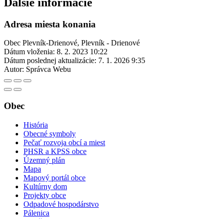
Ďalšie informácie
Adresa miesta konania
Obec Plevník-Drienové, Plevník - Drienové
Dátum vloženia:
8. 2. 2023 10:22
Dátum poslednej aktualizácie:
7. 1. 2026 9:35
Autor:
Správca Webu
Obec
História
Obecné symboly
Pečať rozvoja obcí a miest
PHSR a KPSS obce
Územný plán
Mapa
Mapový portál obce
Kultúrny dom
Projekty obce
Odpadové hospodárstvo
Pálenica