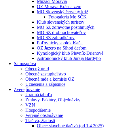
Mužáci Moravia
OZ Morava Krásna zem
MO Slovenský červený kríž
Fotogaleria Mo SČK
Klub slovenských turistov
MO SZ zdravotne postihnutých
MO SZ drobnochovateľov
MO SZ záhradkárov
Poľovnícky spolok Kaňa
OZ Jazero na Sihoti deťom
Kynologický klub Plevník-Drienové
Astronomický klub Juraja Bardyho
Samospráva
Obecný úrad
Obecné zastupiteľstvo
Obecná rada a komisie OZ
Uznesenia a zápisnice
Zverejňovanie
Úradná tabuľa
Zmluvy, Faktúry, Objednávky
VZN
Hospodárenie
Verejné obstarávanie
Tlačivá, žiadosti
Obec: stavebné tlačivá (od 1.4.2025)