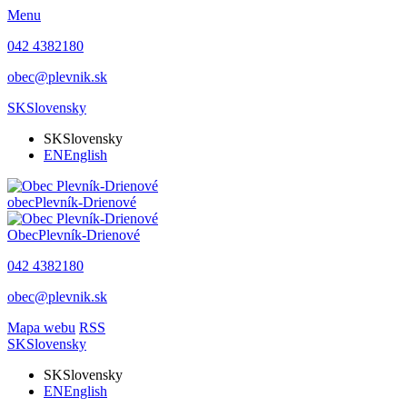
Menu
042 4382180
obec@plevnik.sk
SK
Slovensky
SK
Slovensky
EN
English
obec
Plevník-Drienové
Obec
Plevník-Drienové
042 4382180
obec@plevnik.sk
Mapa webu
RSS
SK
Slovensky
SK
Slovensky
EN
English