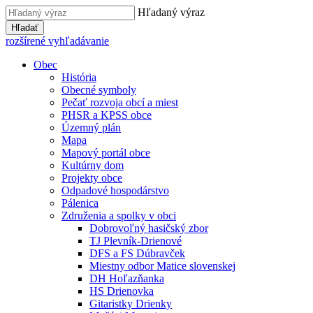
Hľadaný výraz
Hľadať
rozšírené vyhľadávanie
Obec
História
Obecné symboly
Pečať rozvoja obcí a miest
PHSR a KPSS obce
Územný plán
Mapa
Mapový portál obce
Kultúrny dom
Projekty obce
Odpadové hospodárstvo
Pálenica
Združenia a spolky v obci
Dobrovoľný hasičský zbor
TJ Plevník-Drienové
DFS a FS Dúbravček
Miestny odbor Matice slovenskej
DH Hoľazňanka
HS Drienovka
Gitaristky Drienky