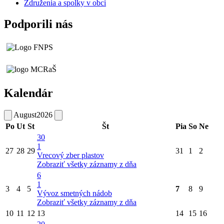
Združenia a spolky v obci
Podporili nás
Kalendár
August
2026
Po
Ut
St
Št
Pia
So
Ne
30
1
27
28
29
31
1
2
Vrecový zber plastov
Zobraziť všetky záznamy z dňa
6
1
3
4
5
7
8
9
Vývoz smetných nádob
Zobraziť všetky záznamy z dňa
10
11
12
13
14
15
16