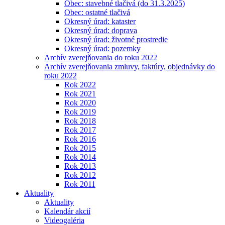
Obec: stavebné tlačivá (do 31.3.2025)
Obec: ostatné tlačivá
Okresný úrad: kataster
Okresný úrad: doprava
Okresný úrad: životné prostredie
Okresný úrad: pozemky
Archív zverejňovania do roku 2022
Archív zverejňovania zmluvy, faktúry, objednávky do
roku 2022
Rok 2022
Rok 2021
Rok 2020
Rok 2019
Rok 2018
Rok 2017
Rok 2016
Rok 2015
Rok 2014
Rok 2013
Rok 2012
Rok 2011
Aktuality
Aktuality
Kalendár akcií
Videogaléria