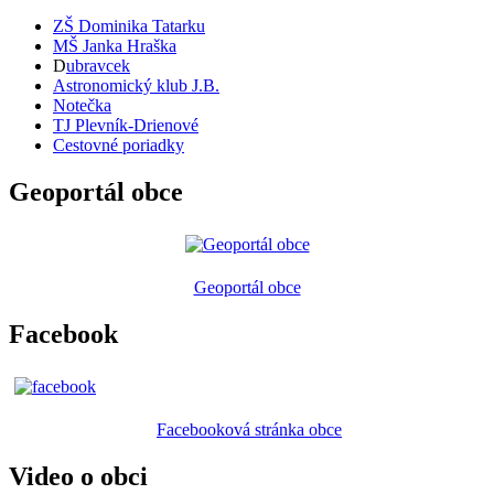
ZŠ Dominika Tatarku
MŠ Janka Hraška
D
ubravcek
Astronomický klub J.B.
Notečka
TJ Plevník-Drienové
Cestovné poriadky
Geoportál obce
Geoportál obce
Facebook
Facebooková stránka obce
Video o obci