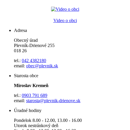
Video o obci
Adresa
Obecný úrad
Plevník-Drienové 255
018 26
tel.:
042 4382180
email:
obec@plevnik.sk
Starosta obce
Miroslav Kremeň
tel.:
0903 791 689
email:
starosta@plevnik-drienove.sk
Úradné hodiny
Pondelok 8.00 - 12.00, 13.00 - 16.00
Utorok nestránkový deň