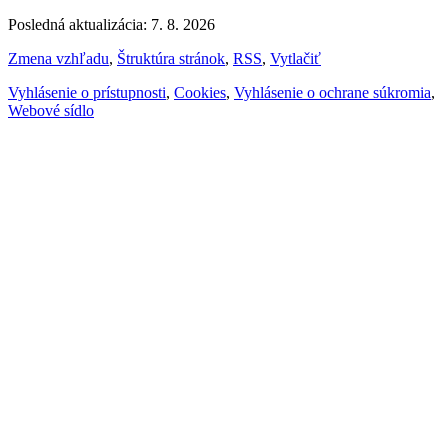
Posledná aktualizácia: 7. 8. 2026
Zmena vzhľadu
,
Štruktúra stránok
,
RSS
,
Vytlačiť
Vyhlásenie o prístupnosti
,
Cookies
,
Vyhlásenie o ochrane súkromia
,
Webové sídlo