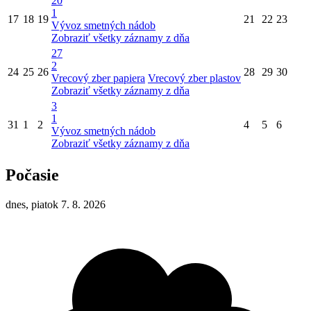
20
1
17
18
19
21
22
23
Vývoz smetných nádob
Zobraziť všetky záznamy z dňa
27
2
24
25
26
28
29
30
Vrecový zber papiera
Vrecový zber plastov
Zobraziť všetky záznamy z dňa
3
1
31
1
2
4
5
6
Vývoz smetných nádob
Zobraziť všetky záznamy z dňa
Počasie
dnes, piatok 7. 8. 2026