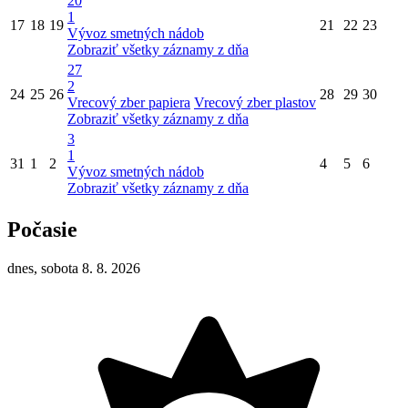
20
1
17
18
19
21
22
23
Vývoz smetných nádob
Zobraziť všetky záznamy z dňa
27
2
24
25
26
28
29
30
Vrecový zber papiera
Vrecový zber plastov
Zobraziť všetky záznamy z dňa
3
1
31
1
2
4
5
6
Vývoz smetných nádob
Zobraziť všetky záznamy z dňa
Počasie
dnes, sobota 8. 8. 2026