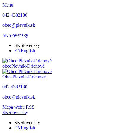
Menu
042 4382180
obec@plevnik.sk
SK
Slovensky
SK
Slovensky
EN
English
obec
Plevník-Drienové
Obec
Plevník-Drienové
042 4382180
obec@plevnik.sk
Mapa webu
RSS
SK
Slovensky
SK
Slovensky
EN
English