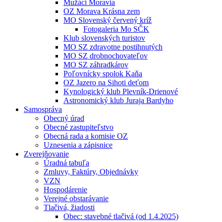
Mužáci Moravia
OZ Morava Krásna zem
MO Slovenský červený kríž
Fotogaleria Mo SČK
Klub slovenských turistov
MO SZ zdravotne postihnutých
MO SZ drobnochovateľov
MO SZ záhradkárov
Poľovnícky spolok Kaňa
OZ Jazero na Sihoti deťom
Kynologický klub Plevník-Drienové
Astronomický klub Juraja Bardyho
Samospráva
Obecný úrad
Obecné zastupiteľstvo
Obecná rada a komisie OZ
Uznesenia a zápisnice
Zverejňovanie
Úradná tabuľa
Zmluvy, Faktúry, Objednávky
VZN
Hospodárenie
Verejné obstarávanie
Tlačivá, žiadosti
Obec: stavebné tlačivá (od 1.4.2025)