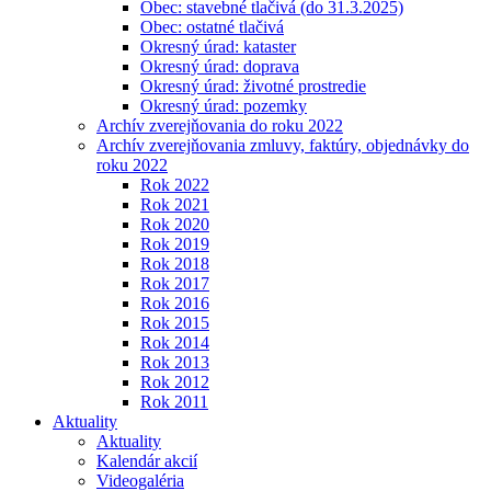
Obec: stavebné tlačivá (do 31.3.2025)
Obec: ostatné tlačivá
Okresný úrad: kataster
Okresný úrad: doprava
Okresný úrad: životné prostredie
Okresný úrad: pozemky
Archív zverejňovania do roku 2022
Archív zverejňovania zmluvy, faktúry, objednávky do
roku 2022
Rok 2022
Rok 2021
Rok 2020
Rok 2019
Rok 2018
Rok 2017
Rok 2016
Rok 2015
Rok 2014
Rok 2013
Rok 2012
Rok 2011
Aktuality
Aktuality
Kalendár akcií
Videogaléria