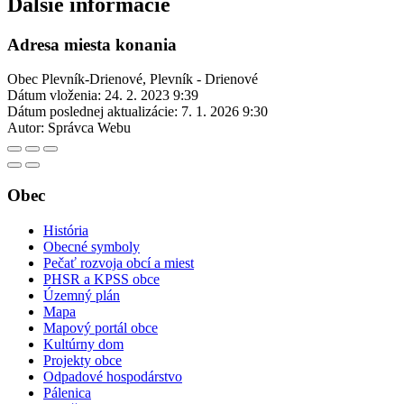
Ďalšie informácie
Adresa miesta konania
Obec Plevník-Drienové, Plevník - Drienové
Dátum vloženia:
24. 2. 2023 9:39
Dátum poslednej aktualizácie:
7. 1. 2026 9:30
Autor:
Správca Webu
Obec
História
Obecné symboly
Pečať rozvoja obcí a miest
PHSR a KPSS obce
Územný plán
Mapa
Mapový portál obce
Kultúrny dom
Projekty obce
Odpadové hospodárstvo
Pálenica