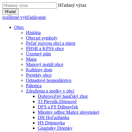
Hľadaný výraz
Hľadať
rozšírené vyhľadávanie
Obec
História
Obecné symboly
Pečať rozvoja obcí a miest
PHSR a KPSS obce
Územný plán
Mapa
Mapový portál obce
Kultúrny dom
Projekty obce
Odpadové hospodárstvo
Pálenica
Združenia a spolky v obci
Dobrovoľný hasičský zbor
TJ Plevník-Drienové
DFS a FS Dúbravček
Miestny odbor Matice slovenskej
DH Hoľazňanka
HS Drienovka
Gitaristky Drienky