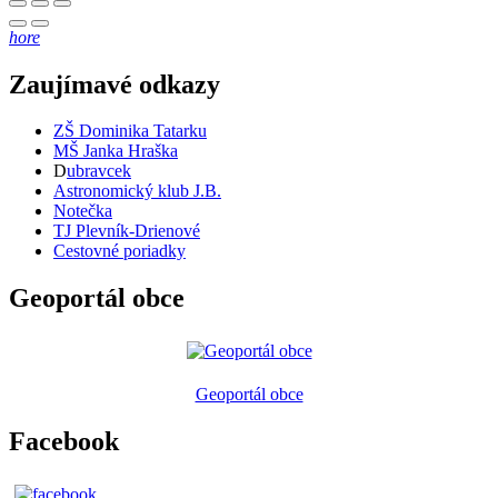
hore
Zaujímavé odkazy
ZŠ Dominika Tatarku
MŠ Janka Hraška
D
ubravcek
Astronomický klub J.B.
Notečka
TJ Plevník-Drienové
Cestovné poriadky
Geoportál obce
Geoportál obce
Facebook