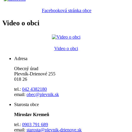
Facebooková stránka obce
Video o obci
Video o obci
Adresa
Obecný úrad
Plevník-Drienové 255
018 26
tel.:
042 4382180
email:
obec@plevnik.sk
Starosta obce
Miroslav Kremeň
tel.:
0903 791 689
email:
starosta@plevnik-drienove.sk