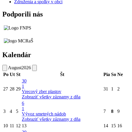
Združenia a spolky v obci
Podporili nás
Kalendár
August
2026
Po
Ut
St
Št
Pia
So
Ne
30
1
27
28
29
31
1
2
Vrecový zber plastov
Zobraziť všetky záznamy z dňa
6
1
3
4
5
7
8
9
Vývoz smetných nádob
Zobraziť všetky záznamy z dňa
10
11
12
13
14
15
16