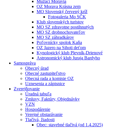
Mužáci Moravia
OZ Morava Krásna zem
MO Slovenský červený kríž
Fotogaleria Mo SČK
Klub slovenských turistov
MO SZ zdravotne postihnutých
MO SZ drobnochovateľov
MO SZ záhradkárov
Poľovnícky spolok Kaňa
OZ Jazero na Sihoti deťom
Kynologický klub Plevník-Drienové
Astronomický klub Juraja Bardyho
Samospráva
Obecný úrad
Obecné zastupiteľstvo
Obecná rada a komisie OZ
Uznesenia a zápisnice
Zverejňovanie
Úradná tabuľa
Zmluvy, Faktúry, Objednávky
VZN
Hospodárenie
Verejné obstarávanie
Tlačivá, žiadosti
Obec: stavebné tlačivá (od 1.4.2025)