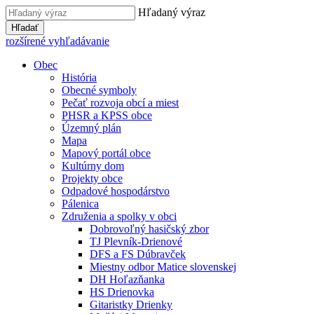
Hľadaný výraz
Hľadať
rozšírené vyhľadávanie
Obec
História
Obecné symboly
Pečať rozvoja obcí a miest
PHSR a KPSS obce
Územný plán
Mapa
Mapový portál obce
Kultúrny dom
Projekty obce
Odpadové hospodárstvo
Pálenica
Združenia a spolky v obci
Dobrovoľný hasičský zbor
TJ Plevník-Drienové
DFS a FS Dúbravček
Miestny odbor Matice slovenskej
DH Hoľazňanka
HS Drienovka
Gitaristky Drienky