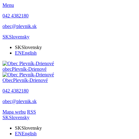
Menu
042 4382180
obec@plevnik.sk
SK
Slovensky
SK
Slovensky
EN
English
obec
Plevník-Drienové
Obec
Plevník-Drienové
042 4382180
obec@plevnik.sk
Mapa webu
RSS
SK
Slovensky
SK
Slovensky
EN
English