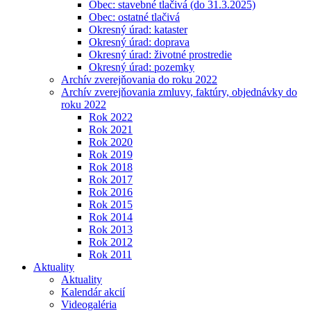
Obec: stavebné tlačivá (do 31.3.2025)
Obec: ostatné tlačivá
Okresný úrad: kataster
Okresný úrad: doprava
Okresný úrad: životné prostredie
Okresný úrad: pozemky
Archív zverejňovania do roku 2022
Archív zverejňovania zmluvy, faktúry, objednávky do
roku 2022
Rok 2022
Rok 2021
Rok 2020
Rok 2019
Rok 2018
Rok 2017
Rok 2016
Rok 2015
Rok 2014
Rok 2013
Rok 2012
Rok 2011
Aktuality
Aktuality
Kalendár akcií
Videogaléria