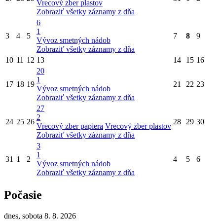
Vrecový zber plastov
Zobraziť všetky záznamy z dňa
6
1
3
4
5
7
8
9
Vývoz smetných nádob
Zobraziť všetky záznamy z dňa
10
11
12
13
14
15
16
20
1
17
18
19
21
22
23
Vývoz smetných nádob
Zobraziť všetky záznamy z dňa
27
2
24
25
26
28
29
30
Vrecový zber papiera
Vrecový zber plastov
Zobraziť všetky záznamy z dňa
3
1
31
1
2
4
5
6
Vývoz smetných nádob
Zobraziť všetky záznamy z dňa
Počasie
dnes, sobota 8. 8. 2026