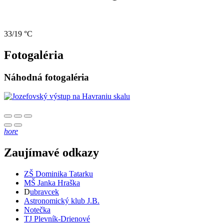
33/19 °C
Fotogaléria
Náhodná fotogaléria
hore
Zaujímavé odkazy
ZŠ Dominika Tatarku
MŠ Janka Hraška
D
ubravcek
Astronomický klub J.B.
Notečka
TJ Plevník-Drienové