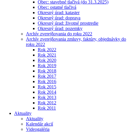
Obec: stavebné tlačivá (do 31.3.2025)
Obec: ostatné tlačivá
Okresný úrad: kataster
Okresný úrad: doprava
Okresný úrad: životné prostredie
Okresný úrad: pozemky
Archív zverejňovania do roku 2022
Archív zverejňovania zmluvy, faktúry, objednávky do
roku 2022
Rok 2022
Rok 2021
Rok 2020
Rok 2019
Rok 2018
Rok 2017
Rok 2016
Rok 2015
Rok 2014
Rok 2013
Rok 2012
Rok 2011
Aktuality
Aktuality
Kalendár akcií
Videogaléria