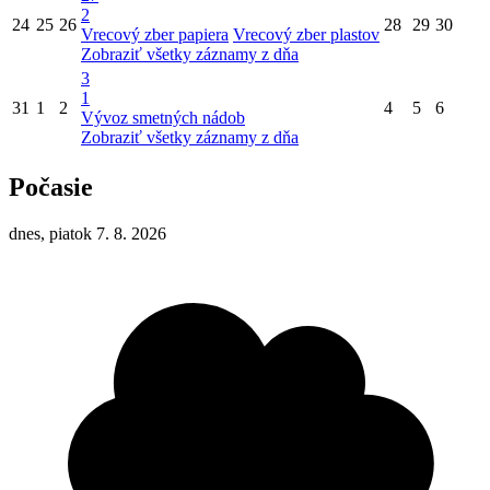
2
24
25
26
28
29
30
Vrecový zber papiera
Vrecový zber plastov
Zobraziť všetky záznamy z dňa
3
1
31
1
2
4
5
6
Vývoz smetných nádob
Zobraziť všetky záznamy z dňa
Počasie
dnes, piatok 7. 8. 2026