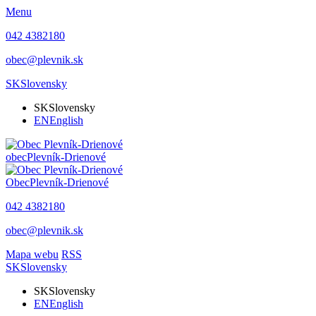
Menu
042 4382180
obec@plevnik.sk
SK
Slovensky
SK
Slovensky
EN
English
obec
Plevník-Drienové
Obec
Plevník-Drienové
042 4382180
obec@plevnik.sk
Mapa webu
RSS
SK
Slovensky
SK
Slovensky
EN
English