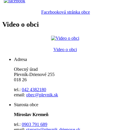
Facebooková stránka obce
Video o obci
Video o obci
Adresa
Obecný úrad
Plevník-Drienové 255
018 26
tel.:
042 4382180
email:
obec@plevnik.sk
Starosta obce
Miroslav Kremeň
tel.:
0903 791 689
email:
starosta@plevnik-drienove.sk