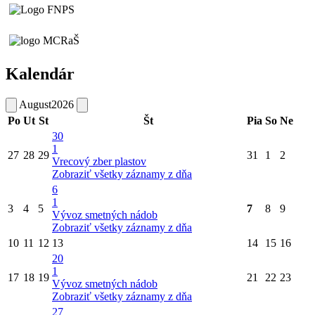
Kalendár
August
2026
Po
Ut
St
Št
Pia
So
Ne
30
1
27
28
29
31
1
2
Vrecový zber plastov
Zobraziť všetky záznamy z dňa
6
1
3
4
5
7
8
9
Vývoz smetných nádob
Zobraziť všetky záznamy z dňa
10
11
12
13
14
15
16
20
1
17
18
19
21
22
23
Vývoz smetných nádob
Zobraziť všetky záznamy z dňa
27