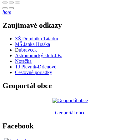
hore
Zaujímavé odkazy
ZŠ Dominika Tatarku
MŠ Janka Hraška
D
ubravcek
Astronomický klub J.B.
Notečka
TJ Plevník-Drienové
Cestovné poriadky
Geoportál obce
Geoportál obce
Facebook