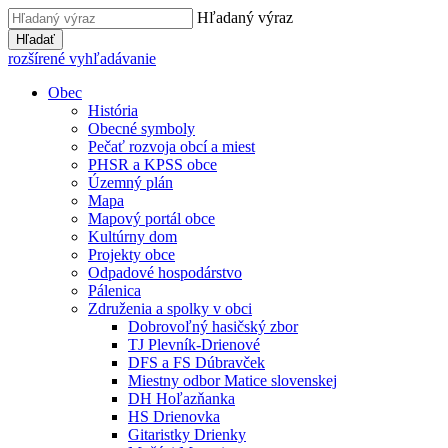
Hľadaný výraz
Hľadať
rozšírené vyhľadávanie
Obec
História
Obecné symboly
Pečať rozvoja obcí a miest
PHSR a KPSS obce
Územný plán
Mapa
Mapový portál obce
Kultúrny dom
Projekty obce
Odpadové hospodárstvo
Pálenica
Združenia a spolky v obci
Dobrovoľný hasičský zbor
TJ Plevník-Drienové
DFS a FS Dúbravček
Miestny odbor Matice slovenskej
DH Hoľazňanka
HS Drienovka
Gitaristky Drienky