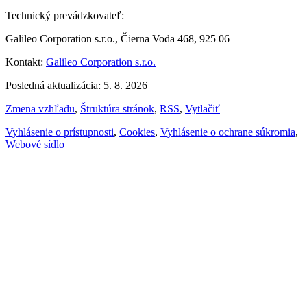
Technický prevádzkovateľ:
Galileo Corporation s.r.o., Čierna Voda 468, 925 06
Kontakt:
Galileo Corporation s.r.o.
Posledná aktualizácia: 5. 8. 2026
Zmena vzhľadu
,
Štruktúra stránok
,
RSS
,
Vytlačiť
Vyhlásenie o prístupnosti
,
Cookies
,
Vyhlásenie o ochrane súkromia
,
Webové sídlo