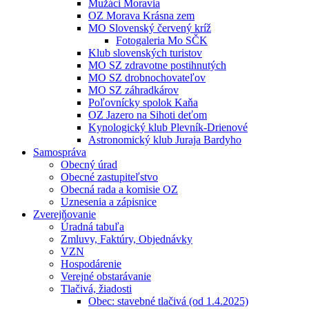
Mužáci Moravia
OZ Morava Krásna zem
MO Slovenský červený kríž
Fotogaleria Mo SČK
Klub slovenských turistov
MO SZ zdravotne postihnutých
MO SZ drobnochovateľov
MO SZ záhradkárov
Poľovnícky spolok Kaňa
OZ Jazero na Sihoti deťom
Kynologický klub Plevník-Drienové
Astronomický klub Juraja Bardyho
Samospráva
Obecný úrad
Obecné zastupiteľstvo
Obecná rada a komisie OZ
Uznesenia a zápisnice
Zverejňovanie
Úradná tabuľa
Zmluvy, Faktúry, Objednávky
VZN
Hospodárenie
Verejné obstarávanie
Tlačivá, žiadosti
Obec: stavebné tlačivá (od 1.4.2025)