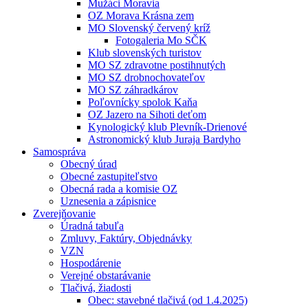
Mužáci Moravia
OZ Morava Krásna zem
MO Slovenský červený kríž
Fotogaleria Mo SČK
Klub slovenských turistov
MO SZ zdravotne postihnutých
MO SZ drobnochovateľov
MO SZ záhradkárov
Poľovnícky spolok Kaňa
OZ Jazero na Sihoti deťom
Kynologický klub Plevník-Drienové
Astronomický klub Juraja Bardyho
Samospráva
Obecný úrad
Obecné zastupiteľstvo
Obecná rada a komisie OZ
Uznesenia a zápisnice
Zverejňovanie
Úradná tabuľa
Zmluvy, Faktúry, Objednávky
VZN
Hospodárenie
Verejné obstarávanie
Tlačivá, žiadosti
Obec: stavebné tlačivá (od 1.4.2025)