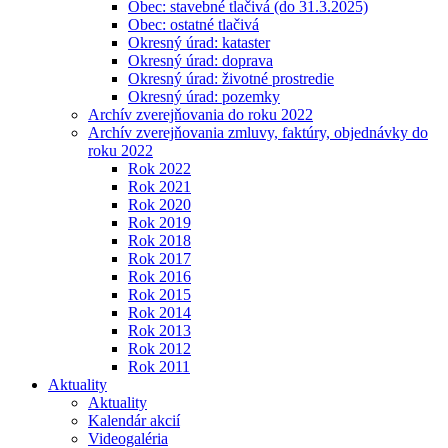
Obec: stavebné tlačivá (do 31.3.2025)
Obec: ostatné tlačivá
Okresný úrad: kataster
Okresný úrad: doprava
Okresný úrad: životné prostredie
Okresný úrad: pozemky
Archív zverejňovania do roku 2022
Archív zverejňovania zmluvy, faktúry, objednávky do
roku 2022
Rok 2022
Rok 2021
Rok 2020
Rok 2019
Rok 2018
Rok 2017
Rok 2016
Rok 2015
Rok 2014
Rok 2013
Rok 2012
Rok 2011
Aktuality
Aktuality
Kalendár akcií
Videogaléria