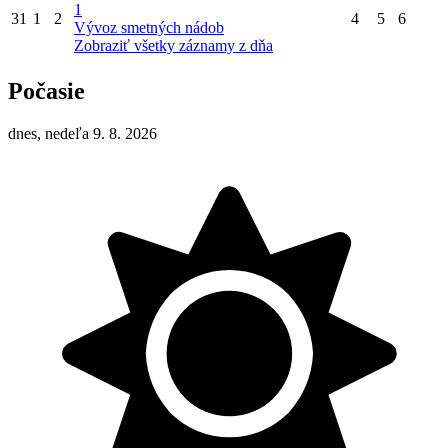
1
31
1
2
4
5
6
Vývoz smetných nádob
Zobraziť všetky záznamy z dňa
Počasie
dnes, nedeľa 9. 8. 2026