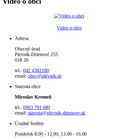
Video o obci
Video o obci
Adresa
Obecný úrad
Plevník-Drienové 255
018 26
tel.:
042 4382180
email:
obec@plevnik.sk
Starosta obce
Miroslav Kremeň
tel.:
0903 791 689
email:
starosta@plevnik-drienove.sk
Úradné hodiny
Pondelok 8.00 - 12.00, 13.00 - 16.00