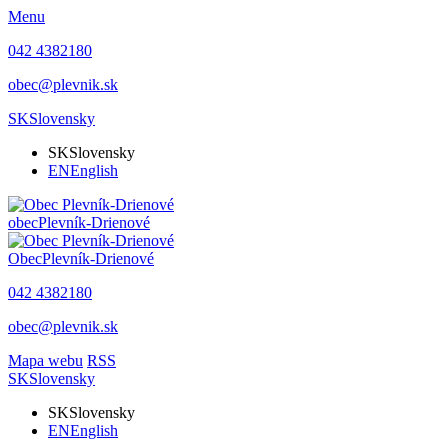
Menu
042 4382180
obec@plevnik.sk
SK
Slovensky
SK
Slovensky
EN
English
obec
Plevník-Drienové
Obec
Plevník-Drienové
042 4382180
obec@plevnik.sk
Mapa webu
RSS
SK
Slovensky
SK
Slovensky
EN
English