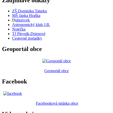
Zaujímavé odkazy
ZŠ Dominika Tatarku
MŠ Janka Hraška
D
ubravcek
Astronomický klub J.B.
Notečka
TJ Plevník-Drienové
Cestovné poriadky
Geoportál obce
Geoportál obce
Facebook
Facebooková stránka obce