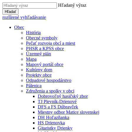
Hľadaný výraz
Hľadať
rozšírené vyhľadávanie
Obec
História
Obecné symboly
Pečať rozvoja obcí a miest
PHSR a KPSS obce
Územný plán
Mapa
Mapový portál obce
Kultúrny dom
Projekty obce
Odpadové hospodárstvo
Pálenica
Združenia a spolky v obci
Dobrovoľný hasičský zbor
TJ Plevník-Drienové
DFS a FS Dúbravček
Miestny odbor Matice slovenskej
DH Hoľazňanka
HS Drienovka
Gitaristky Drienky