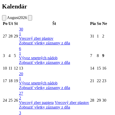
Kalendár
August
2026
Po
Ut
St
Št
Pia
So
Ne
30
1
27
28
29
31
1
2
Vrecový zber plastov
Zobraziť všetky záznamy z dňa
6
1
3
4
5
7
8
9
Vývoz smetných nádob
Zobraziť všetky záznamy z dňa
10
11
12
13
14
15
16
20
1
17
18
19
21
22
23
Vývoz smetných nádob
Zobraziť všetky záznamy z dňa
27
2
24
25
26
28
29
30
Vrecový zber papiera
Vrecový zber plastov
Zobraziť všetky záznamy z dňa
3