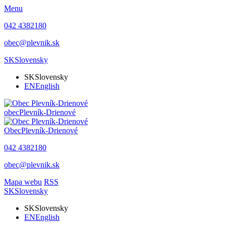
Menu
042 4382180
obec@plevnik.sk
SK
Slovensky
SK
Slovensky
EN
English
obec
Plevník-Drienové
Obec
Plevník-Drienové
042 4382180
obec@plevnik.sk
Mapa webu
RSS
SK
Slovensky
SK
Slovensky
EN
English