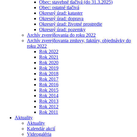
Obec: stavebné tlačivá (do 31.3.2025)
Obec: ostatné tlačivá
Okresný úrad: kataster
Okresný úrad: doprava
Okresný úrad: životné prostredie
Okresný úrad: pozemky
Archív zverejňovania do roku 2022
Archív zverejňovania zmluvy, faktúry, objednávky do
roku 2022
Rok 2022
Rok 2021
Rok 2020
Rok 2019
Rok 2018
Rok 2017
Rok 2016
Rok 2015
Rok 2014
Rok 2013
Rok 2012
Rok 2011
Aktuality
Aktuality
Kalendár akcií
Videogaléria