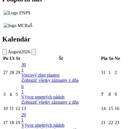
Kalendár
August
2026
Po
Ut
St
Št
Pia
So
Ne
30
1
27
28
29
31
1
2
Vrecový zber plastov
Zobraziť všetky záznamy z dňa
6
1
3
4
5
7
8
9
Vývoz smetných nádob
Zobraziť všetky záznamy z dňa
10
11
12
13
14
15
16
20
1
17
18
19
21
22
23
Vývoz smetných nádob