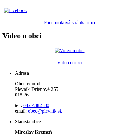
Facebooková stránka obce
Video o obci
Video o obci
Adresa
Obecný úrad
Plevník-Drienové 255
018 26
tel.:
042 4382180
email:
obec@plevnik.sk
Starosta obce
Miroslav Kremeň