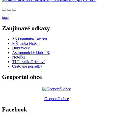
hore
Zaujímavé odkazy
ZŠ Dominika Tatarku
MŠ Janka Hraška
D
ubravcek
Astronomický klub J.B.
Notečka
TJ Plevník-Drienové
Cestovné poriadky
Geoportál obce
Geoportál obce
Facebook