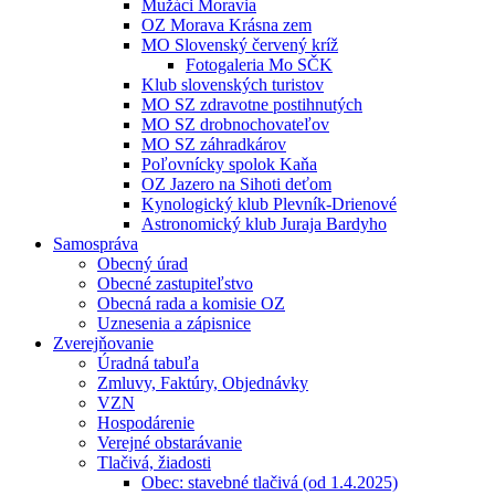
Mužáci Moravia
OZ Morava Krásna zem
MO Slovenský červený kríž
Fotogaleria Mo SČK
Klub slovenských turistov
MO SZ zdravotne postihnutých
MO SZ drobnochovateľov
MO SZ záhradkárov
Poľovnícky spolok Kaňa
OZ Jazero na Sihoti deťom
Kynologický klub Plevník-Drienové
Astronomický klub Juraja Bardyho
Samospráva
Obecný úrad
Obecné zastupiteľstvo
Obecná rada a komisie OZ
Uznesenia a zápisnice
Zverejňovanie
Úradná tabuľa
Zmluvy, Faktúry, Objednávky
VZN
Hospodárenie
Verejné obstarávanie
Tlačivá, žiadosti
Obec: stavebné tlačivá (od 1.4.2025)