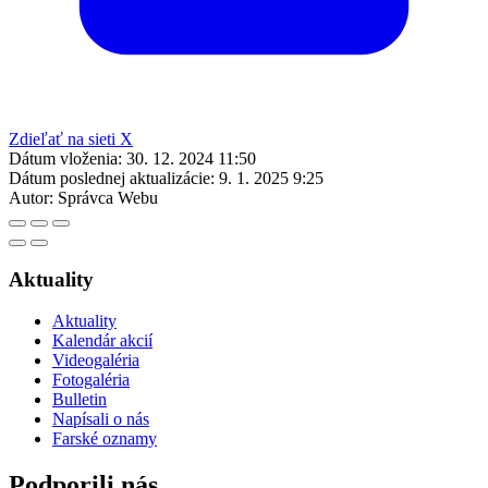
Zdieľať na sieti X
Dátum vloženia:
30. 12. 2024 11:50
Dátum poslednej aktualizácie:
9. 1. 2025 9:25
Autor:
Správca Webu
Aktuality
Aktuality
Kalendár akcií
Videogaléria
Fotogaléria
Bulletin
Napísali o nás
Farské oznamy
Podporili nás