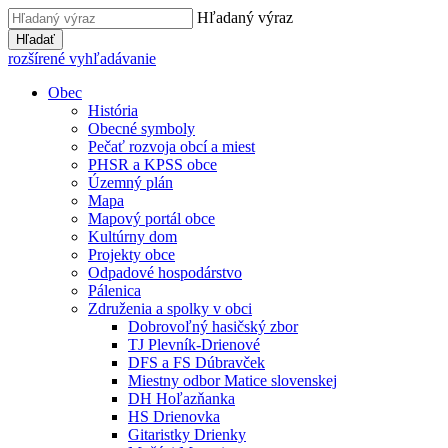
Hľadaný výraz
Hľadať
rozšírené vyhľadávanie
Obec
História
Obecné symboly
Pečať rozvoja obcí a miest
PHSR a KPSS obce
Územný plán
Mapa
Mapový portál obce
Kultúrny dom
Projekty obce
Odpadové hospodárstvo
Pálenica
Združenia a spolky v obci
Dobrovoľný hasičský zbor
TJ Plevník-Drienové
DFS a FS Dúbravček
Miestny odbor Matice slovenskej
DH Hoľazňanka
HS Drienovka
Gitaristky Drienky