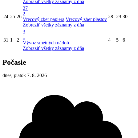
Zobraziť všetky záznamy z dňa
27
2
24
25
26
28
29
30
Vrecový zber papiera
Vrecový zber plastov
Zobraziť všetky záznamy z dňa
3
1
31
1
2
4
5
6
Vývoz smetných nádob
Zobraziť všetky záznamy z dňa
Počasie
dnes, piatok 7. 8. 2026