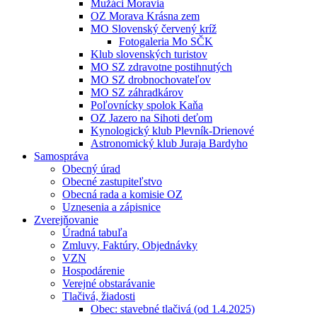
Mužáci Moravia
OZ Morava Krásna zem
MO Slovenský červený kríž
Fotogaleria Mo SČK
Klub slovenských turistov
MO SZ zdravotne postihnutých
MO SZ drobnochovateľov
MO SZ záhradkárov
Poľovnícky spolok Kaňa
OZ Jazero na Sihoti deťom
Kynologický klub Plevník-Drienové
Astronomický klub Juraja Bardyho
Samospráva
Obecný úrad
Obecné zastupiteľstvo
Obecná rada a komisie OZ
Uznesenia a zápisnice
Zverejňovanie
Úradná tabuľa
Zmluvy, Faktúry, Objednávky
VZN
Hospodárenie
Verejné obstarávanie
Tlačivá, žiadosti
Obec: stavebné tlačivá (od 1.4.2025)