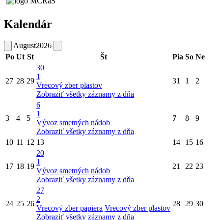
Kalendár
August
2026
Po
Ut
St
Št
Pia
So
Ne
30
1
27
28
29
31
1
2
Vrecový zber plastov
Zobraziť všetky záznamy z dňa
6
1
3
4
5
7
8
9
Vývoz smetných nádob
Zobraziť všetky záznamy z dňa
10
11
12
13
14
15
16
20
1
17
18
19
21
22
23
Vývoz smetných nádob
Zobraziť všetky záznamy z dňa
27
2
24
25
26
28
29
30
Vrecový zber papiera
Vrecový zber plastov
Zobraziť všetky záznamy z dňa