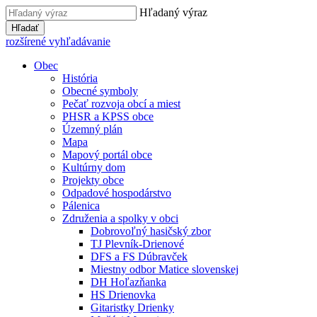
Hľadaný výraz
Hľadať
rozšírené vyhľadávanie
Obec
História
Obecné symboly
Pečať rozvoja obcí a miest
PHSR a KPSS obce
Územný plán
Mapa
Mapový portál obce
Kultúrny dom
Projekty obce
Odpadové hospodárstvo
Pálenica
Združenia a spolky v obci
Dobrovoľný hasičský zbor
TJ Plevník-Drienové
DFS a FS Dúbravček
Miestny odbor Matice slovenskej
DH Hoľazňanka
HS Drienovka
Gitaristky Drienky