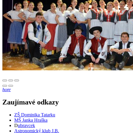
hore
Zaujímavé odkazy
ZŠ Dominika Tatarku
MŠ Janka Hraška
D
ubravcek
Astronomický klub J.B.