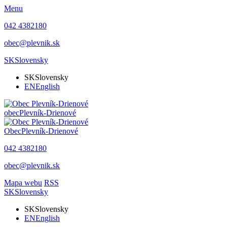
Menu
042 4382180
obec@plevnik.sk
SK
Slovensky
SK
Slovensky
EN
English
obec
Plevník-Drienové
Obec
Plevník-Drienové
042 4382180
obec@plevnik.sk
Mapa webu
RSS
SK
Slovensky
SK
Slovensky
EN
English