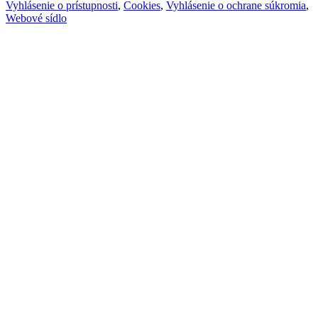
Vyhlásenie o prístupnosti
,
Cookies
,
Vyhlásenie o ochrane súkromia
,
Webové sídlo