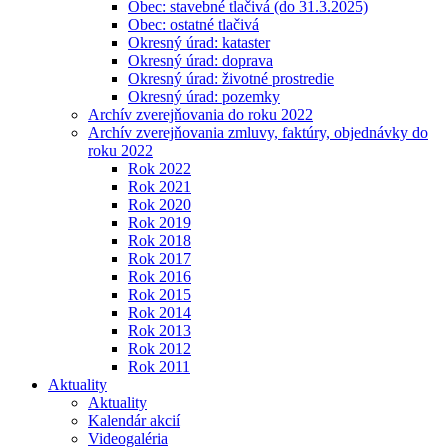
Obec: stavebné tlačivá (do 31.3.2025)
Obec: ostatné tlačivá
Okresný úrad: kataster
Okresný úrad: doprava
Okresný úrad: životné prostredie
Okresný úrad: pozemky
Archív zverejňovania do roku 2022
Archív zverejňovania zmluvy, faktúry, objednávky do
roku 2022
Rok 2022
Rok 2021
Rok 2020
Rok 2019
Rok 2018
Rok 2017
Rok 2016
Rok 2015
Rok 2014
Rok 2013
Rok 2012
Rok 2011
Aktuality
Aktuality
Kalendár akcií
Videogaléria