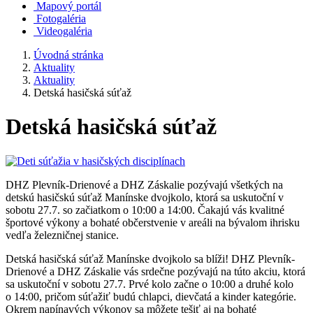
Mapový portál
Fotogaléria
Videogaléria
Úvodná stránka
Aktuality
Aktuality
Detská hasičská súťaž
Detská hasičská súťaž
DHZ Plevník-Drienové a DHZ Záskalie pozývajú všetkých na
detskú hasičskú súťaž Manínske dvojkolo, ktorá sa uskutoční v
sobotu 27.7. so začiatkom o 10:00 a 14:00. Čakajú vás kvalitné
športové výkony a bohaté občerstvenie v areáli na bývalom ihrisku
vedľa železničnej stanice.
Detská hasičská súťaž Manínske dvojkolo sa blíži! DHZ Plevník-
Drienové a DHZ Záskalie vás srdečne pozývajú na túto akciu, ktorá
sa uskutoční v sobotu 27.7. Prvé kolo začne o 10:00 a druhé kolo
o 14:00, pričom súťažiť budú chlapci, dievčatá a kinder kategórie.
Okrem napínavých výkonov sa môžete tešiť aj na bohaté