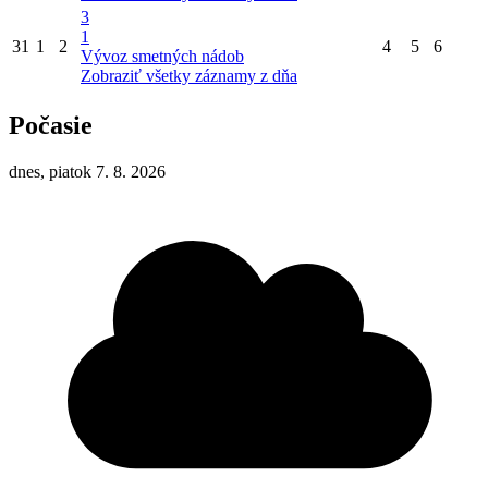
3
1
31
1
2
4
5
6
Vývoz smetných nádob
Zobraziť všetky záznamy z dňa
Počasie
dnes, piatok 7. 8. 2026